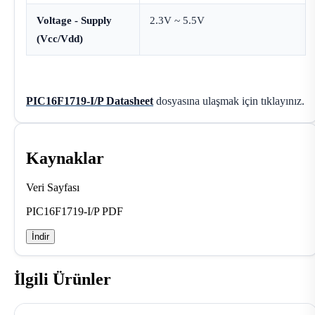
Voltage - Supply
2.3V ~ 5.5V
(Vcc/Vdd)
PIC16F1719-I/P Datasheet
dosyasına ulaşmak için tıklayınız.
Kaynaklar
Veri Sayfası
PIC16F1719-I/P PDF
İndir
İlgili Ürünler