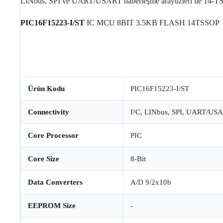
LINbus, SPI ve UART/USART haberleşme arayüzleri ile 14-T
PIC16F15223-I/ST
IC MCU 8BIT 3.5KB FLASH 14TSSOP
Ürün Kodu
PIC16F15223-I/ST
Connectivity
I²C, LINbus, SPI, UART/US
Core Processor
PIC
Core Size
8-Bit
Data Converters
A/D 9/2x10b
EEPROM Size
-