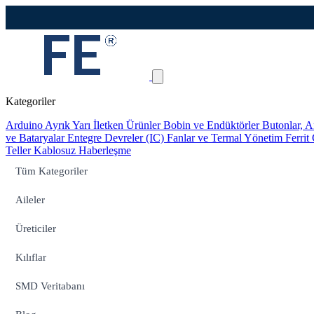
Kategoriler
Arduino
Ayrık Yarı İletken Ürünler
Bobin ve Endüktörler
Butonlar, A
ve Bataryalar
Entegre Devreler (IC)
Fanlar ve Termal Yönetim
Ferrit
Teller
Kablosuz Haberleşme
Tüm Kategoriler
Aileler
Üreticiler
Kılıflar
SMD Veritabanı