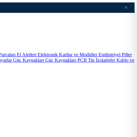
×
Parçaları
El Aletleri
Elektronik Kartlar ve Modüller
Endüstriyel Piller
ayarlar
Güç Kaynakları
Güç Kaynakları PCB Tip
İzolatörler
Kablo ve