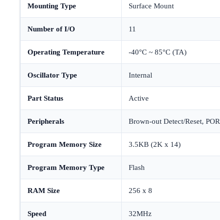
Mounting Type
Surface Mount
Number of I/O
11
Operating Temperature
-40°C ~ 85°C (TA)
Oscillator Type
Internal
Part Status
Active
Peripherals
Brown-out Detect/Reset, P
Program Memory Size
3.5KB (2K x 14)
Program Memory Type
Flash
RAM Size
256 x 8
Speed
32MHz