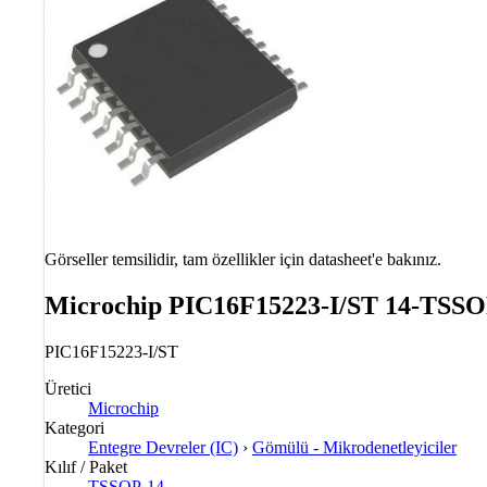
Görseller temsilidir, tam özellikler için datasheet'e bakınız.
Microchip PIC16F15223-I/ST 14-TSSO
PIC16F15223-I/ST
Üretici
Microchip
Kategori
Entegre Devreler (IC)
›
Gömülü - Mikrodenetleyiciler
Kılıf / Paket
TSSOP-14