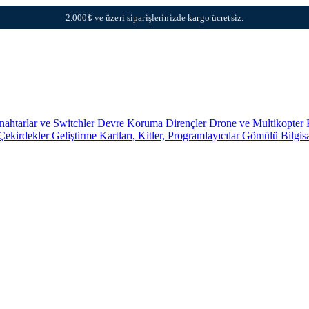
2.000₺ ve üzeri siparişlerinizde kargo ücretsiz.
nahtarlar ve Switchler
Devre Koruma
Dirençler
Drone ve Multikopter 
 Çekirdekler
Geliştirme Kartları, Kitler, Programlayıcılar
Gömülü Bilgis