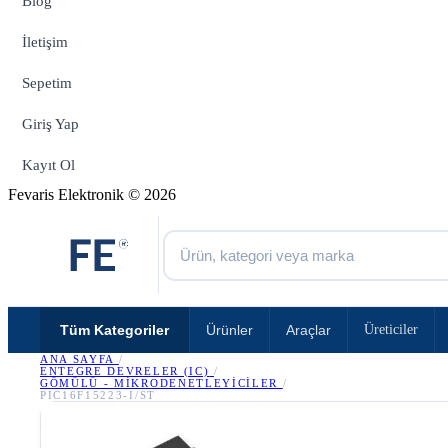
Blog
İletişim
Sepetim
Giriş Yap
Kayıt Ol
Fevaris Elektronik © 2026
Tüm Kategoriler
Ürünler
Araçlar
Üreticiler
ANA SAYFA
/
ENTEGRE DEVRELER (IC)
/
GÖMÜLÜ - MIKRODENETLEYICILER
/
PIC16F15223-I/ST