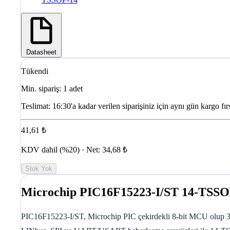
Datasheet
Tükendi
Min. sipariş: 1 adet
Teslimat:
16:30'a kadar verilen siparişiniz için aynı gün kargo fırs
41,61 ₺
KDV dahil (%20) · Net: 34,68 ₺
Stok Yok
Microchip PIC16F15223-I/ST 14-TSSO
PIC16F15223-I/ST, Microchip PIC çekirdekli 8-bit MCU olup 3.5