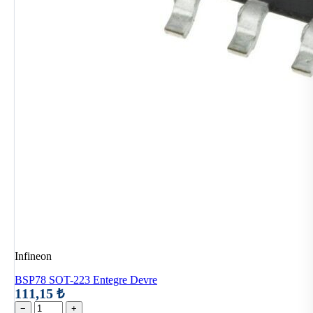
Infineon
BSP78 SOT-223 Entegre Devre
111,15 ₺
−
+