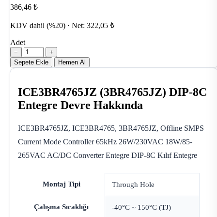
386,46 ₺
KDV dahil (%20) · Net: 322,05 ₺
Adet
−
+
Sepete Ekle
Hemen Al
ICE3BR4765JZ (3BR4765JZ) DIP-8C
Entegre Devre Hakkında
ICE3BR4765JZ, ICE3BR4765, 3BR4765JZ, Offline SMPS
Current Mode Controller 65kHz 26W/230VAC 18W/85-
265VAC AC/DC Converter Entegre DIP-8C Kılıf Entegre
Montaj Tipi
Through Hole
Çalışma Sıcaklığı
-40°C ~ 150°C (TJ)