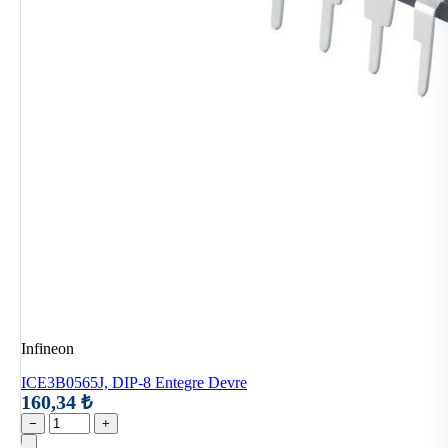
Infineon
ICE3B0565J, DIP-8 Entegre Devre
160,34 ₺
−
+