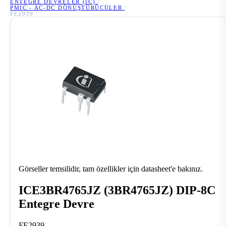
ENTEGRE DEVRELER (IC)
/
PMIC - AC-DC DÖNÜŞTÜRÜCÜLER
/
FE2939
Görseller temsilidir, tam özellikler için datasheet'e bakınız.
ICE3BR4765JZ (3BR4765JZ) DIP-8C
Entegre Devre
FE2939