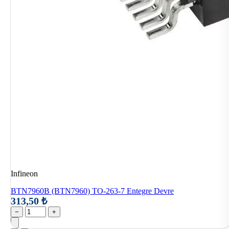
Infineon
BTN7960B (BTN7960) TO-263-7 Entegre Devre
313,50 ₺
−
+