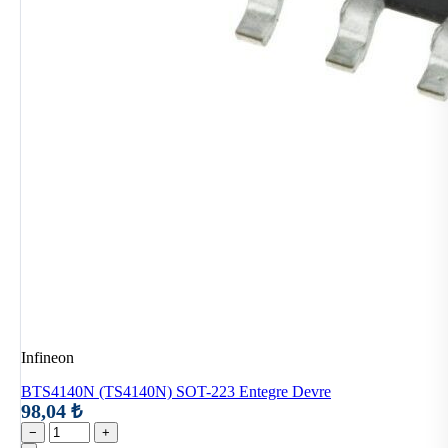
Infineon
BTS4140N (TS4140N) SOT-223 Entegre Devre
98,04 ₺
−
+