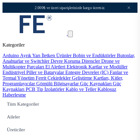
×
2.000₺ ve üzeri siparişlerinizde kargo ücretsiz.
Kategoriler
Arduino
Ayrık Yarı İletken Ürünler
Bobin ve Endüktörler
Butonlar,
Anahtarlar ve Switchler
Devre Koruma
Dirençler
Drone ve
Multikopter Parçaları
El Aletleri
Elektronik Kartlar ve Modüller
Endüstriyel Piller ve Bataryalar
Entegre Devreler (IC)
Fanlar ve
Termal Yönetim
Ferrit Çekirdekler
Geliştirme Kartları, Kitler,
Programlayıcılar
Gömülü Bilgisayarlar
Güç Kaynakları
Güç
Kaynakları PCB Tip
İzolatörler
Kablo ve Teller
Kablosuz
Haberleşme
Tüm Kategoriler
Aileler
Üreticiler