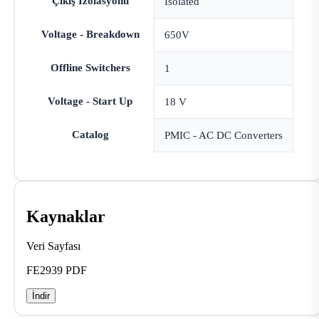
Çıkış İzolasyonu
Isolated
Voltage - Breakdown
650V
Offline Switchers
1
Voltage - Start Up
18 V
Catalog
PMIC - AC DC Converters
Kaynaklar
Veri Sayfası
FE2939 PDF
İndir