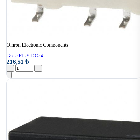
Omron Electronic Components
G6J-2FL-Y DC24
216,51 ₺
−
+