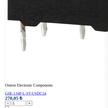
Omron Electronic Components
G6E-134P-L-ST-USDC24
270,05 ₺
−
+