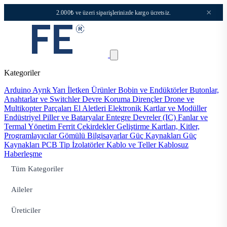
×
2.000₺ ve üzeri siparişlerinizde kargo ücretsiz.
Kategoriler
Arduino
Ayrık Yarı İletken Ürünler
Bobin ve Endüktörler
Butonlar,
Anahtarlar ve Switchler
Devre Koruma
Dirençler
Drone ve
Multikopter Parçaları
El Aletleri
Elektronik Kartlar ve Modüller
Endüstriyel Piller ve Bataryalar
Entegre Devreler (IC)
Fanlar ve
Termal Yönetim
Ferrit Çekirdekler
Geliştirme Kartları, Kitler,
Programlayıcılar
Gömülü Bilgisayarlar
Güç Kaynakları
Güç
Kaynakları PCB Tip
İzolatörler
Kablo ve Teller
Kablosuz
Haberleşme
Tüm Kategoriler
Aileler
Üreticiler