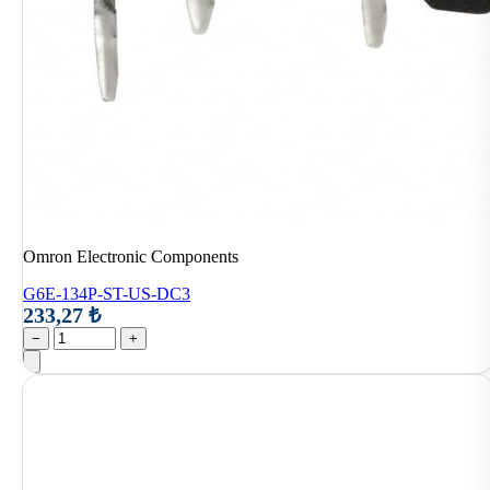
Omron Electronic Components
G6E-134P-ST-US-DC3
233,27 ₺
−
+