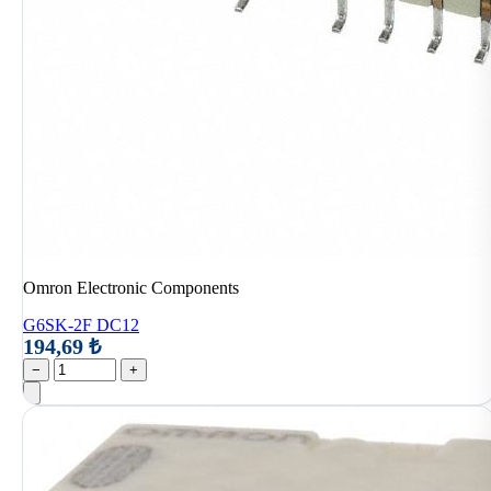
Omron Electronic Components
G6SK-2F DC12
194,69 ₺
−
+