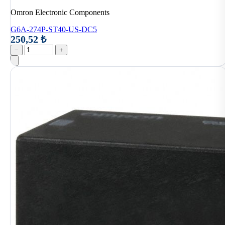
Omron Electronic Components
G6A-274P-ST40-US-DC5
250,52 ₺
−
+