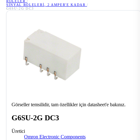
RÖLELER
/
SINYAL RÖLELERI, 2 AMPER'E KADAR
/
G6SU-2G DC3
Görseller temsilidir, tam özellikler için datasheet'e bakınız.
G6SU-2G DC3
Üretici
Omron Electronic Components