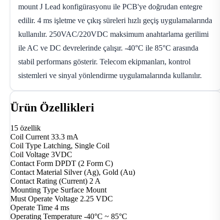
mount J Lead konfigürasyonu ile PCB'ye doğrudan entegre
edilir. 4 ms işletme ve çıkış süreleri hızlı geçiş uygulamalarında
kullanılır. 250VAC/220VDC maksimum anahtarlama gerilimi
ile AC ve DC devrelerinde çalışır. -40°C ile 85°C arasında
stabil performans gösterir. Telecom ekipmanları, kontrol
sistemleri ve sinyal yönlendirme uygulamalarında kullanılır.
Ürün Özellikleri
15 özellik
Coil Current
33.3 mA
Coil Type
Latching, Single Coil
Coil Voltage
3VDC
Contact Form
DPDT (2 Form C)
Contact Material
Silver (Ag), Gold (Au)
Contact Rating (Current)
2 A
Mounting Type
Surface Mount
Must Operate Voltage
2.25 VDC
Operate Time
4 ms
Operating Temperature
-40°C ~ 85°C