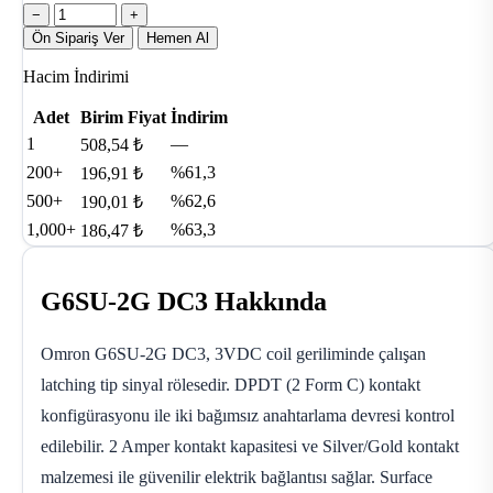
−
+
Ön Sipariş Ver
Hemen Al
Hacim İndirimi
Adet
Birim Fiyat
İndirim
1
—
508,54 ₺
200+
%61,3
196,91 ₺
500+
%62,6
190,01 ₺
1,000+
%63,3
186,47 ₺
G6SU-2G DC3 Hakkında
Omron G6SU-2G DC3, 3VDC coil geriliminde çalışan
latching tip sinyal rölesedir. DPDT (2 Form C) kontakt
konfigürasyonu ile iki bağımsız anahtarlama devresi kontrol
edilebilir. 2 Amper kontakt kapasitesi ve Silver/Gold kontakt
malzemesi ile güvenilir elektrik bağlantısı sağlar. Surface