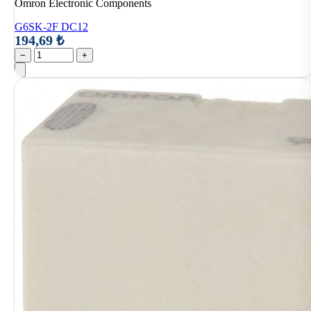
Omron Electronic Components
G6SK-2F DC12
194,69 ₺
−
+