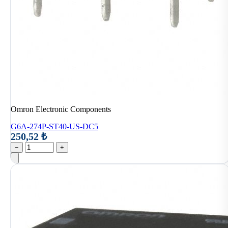
Omron Electronic Components
G6A-274P-ST40-US-DC5
250,52 ₺
−
+