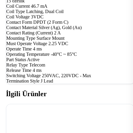
15 özellik
Coil Current
46.7 mA
Coil Type
Latching, Dual Coil
Coil Voltage
3VDC
Contact Form
DPDT (2 Form C)
Contact Material
Silver (Ag), Gold (Au)
Contact Rating (Current)
2 A
Mounting Type
Surface Mount
Must Operate Voltage
2.25 VDC
Operate Time
4 ms
Operating Temperature
-40°C ~ 85°C
Part Status
Active
Relay Type
Telecom
Release Time
4 ms
Switching Voltage
250VAC, 220VDC - Max
Termination Style
J Lead
İlgili Ürünler