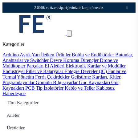
×
2.000₺ ve üzeri siparişlerinizde kargo ücretsiz.
Kategoriler
Arduino
Ayrık Yarı İletken Ürünler
Bobin ve Endüktörler
Butonlar,
Anahtarlar ve Switchler
Devre Koruma
Dirençler
Drone ve
Multikopter Parçaları
El Aletleri
Elektronik Kartlar ve Modüller
Endüstriyel Piller ve Bataryalar
Entegre Devreler (IC)
Fanlar ve
Termal Yönetim
Ferrit Çekirdekler
Geliştirme Kartları, Kitler,
Programlayıcılar
Gömülü Bilgisayarlar
Güç Kaynakları
Güç
Kaynakları PCB Tip
İzolatörler
Kablo ve Teller
Kablosuz
Haberleşme
Tüm Kategoriler
Aileler
Üreticiler