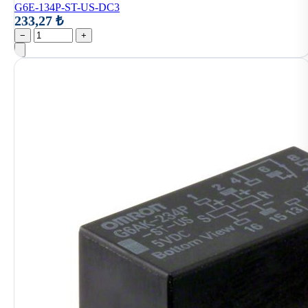
G6E-134P-ST-US-DC3
233,27 ₺
−
+