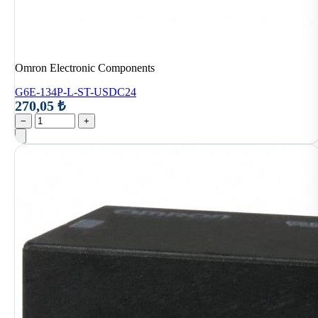
Omron Electronic Components
G6E-134P-L-ST-USDC24
270,05 ₺
−
+