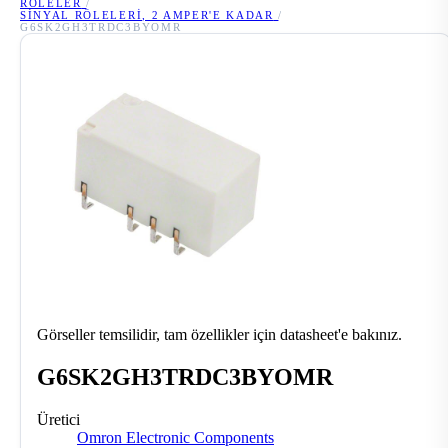
RÖLELER
/
SINYAL RÖLELERI, 2 AMPER'E KADAR
/
G6SK2GH3TRDC3BYOMR
Görseller temsilidir, tam özellikler için datasheet'e bakınız.
G6SK2GH3TRDC3BYOMR
Üretici
Omron Electronic Components