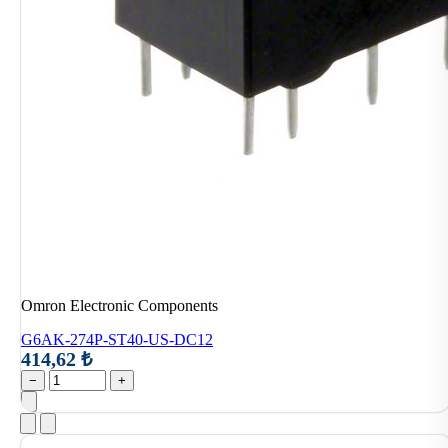
Omron Electronic Components
G6AK-274P-ST40-US-DC12
414,62 ₺
−
+