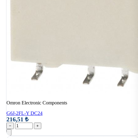
Omron Electronic Components
G6J-2FL-Y DC24
216,51 ₺
−
+