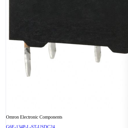
Omron Electronic Components
G6E-134P-L-ST-USDC24