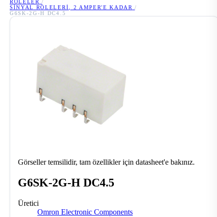
RÖLELER
/
SINYAL RÖLELERI, 2 AMPER'E KADAR
/
G6SK-2G-H DC4.5
Görseller temsilidir, tam özellikler için datasheet'e bakınız.
G6SK-2G-H DC4.5
Üretici
Omron Electronic Components