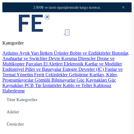
×
2.000₺ ve üzeri siparişlerinizde kargo ücretsiz.
Kategoriler
Arduino
Ayrık Yarı İletken Ürünler
Bobin ve Endüktörler
Butonlar,
Anahtarlar ve Switchler
Devre Koruma
Dirençler
Drone ve
Multikopter Parçaları
El Aletleri
Elektronik Kartlar ve Modüller
Endüstriyel Piller ve Bataryalar
Entegre Devreler (IC)
Fanlar ve
Termal Yönetim
Ferrit Çekirdekler
Geliştirme Kartları, Kitler,
Programlayıcılar
Gömülü Bilgisayarlar
Güç Kaynakları
Güç
Kaynakları PCB Tip
İzolatörler
Kablo ve Teller
Kablosuz
Haberleşme
Tüm Kategoriler
Aileler
Üreticiler