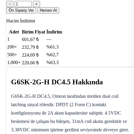
−
+
Ön Sipariş Ver
Hemen Al
Hacim İndirimi
Adet
Birim Fiyat
İndirim
1
—
601,67 ₺
200+
%61,3
232,79 ₺
500+
%62,7
224,69 ₺
1,000+
%63,3
220,66 ₺
G6SK-2G-H DC4.5 Hakkında
G6SK-2G-H DC4.5, Omron tarafından üretilen dual coil
latching sinyal rölesdir. DPDT (2 Form C) kontakt
konfigürasyonu ile 2A akım kapasitesine sahiptir. 4.5VDC
beslemesi ile çalışan bu bileşen, 31mA coil akımı gerektirir ve
3.38VDC minimum işletme gerilimi seviyesinde devreye girer.