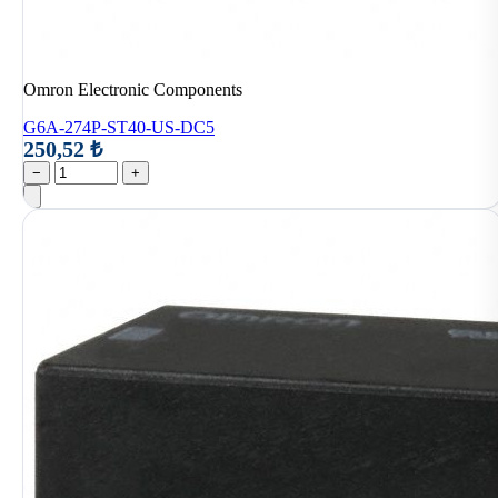
Omron Electronic Components
G6A-274P-ST40-US-DC5
250,52 ₺
−
+