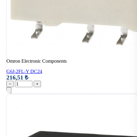
Omron Electronic Components
G6J-2FL-Y DC24
216,51 ₺
−
+