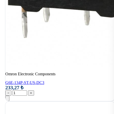
Omron Electronic Components
G6E-134P-ST-US-DC3
233,27 ₺
−
+