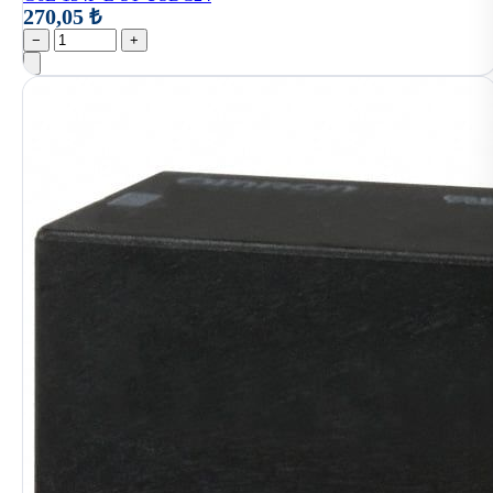
270,05 ₺
−
+