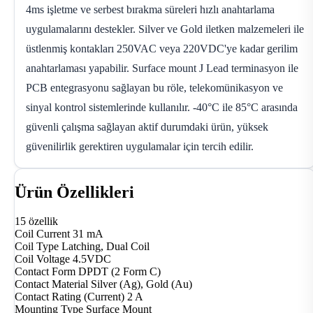
4ms işletme ve serbest bırakma süreleri hızlı anahtarlama
uygulamalarını destekler. Silver ve Gold iletken malzemeleri ile
üstlenmiş kontakları 250VAC veya 220VDC'ye kadar gerilim
anahtarlaması yapabilir. Surface mount J Lead terminasyon ile
PCB entegrasyonu sağlayan bu röle, telekomünikasyon ve
sinyal kontrol sistemlerinde kullanılır. -40°C ile 85°C arasında
güvenli çalışma sağlayan aktif durumdaki ürün, yüksek
güvenilirlik gerektiren uygulamalar için tercih edilir.
Ürün Özellikleri
15 özellik
Coil Current
31 mA
Coil Type
Latching, Dual Coil
Coil Voltage
4.5VDC
Contact Form
DPDT (2 Form C)
Contact Material
Silver (Ag), Gold (Au)
Contact Rating (Current)
2 A
Mounting Type
Surface Mount