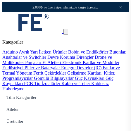
×
2.000₺ ve üzeri siparişlerinizde kargo ücretsiz.
Kategoriler
Arduino
Ayrık Yarı İletken Ürünler
Bobin ve Endüktörler
Butonlar,
Anahtarlar ve Switchler
Devre Koruma
Dirençler
Drone ve
Multikopter Parçaları
El Aletleri
Elektronik Kartlar ve Modüller
Endüstriyel Piller ve Bataryalar
Entegre Devreler (IC)
Fanlar ve
Termal Yönetim
Ferrit Çekirdekler
Geliştirme Kartları, Kitler,
Programlayıcılar
Gömülü Bilgisayarlar
Güç Kaynakları
Güç
Kaynakları PCB Tip
İzolatörler
Kablo ve Teller
Kablosuz
Haberleşme
Tüm Kategoriler
Aileler
Üreticiler