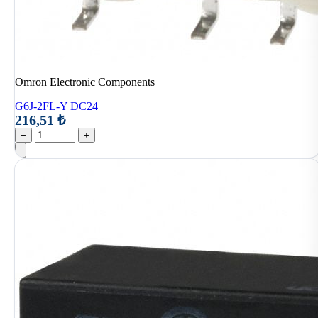
Omron Electronic Components
G6J-2FL-Y DC24
216,51 ₺
−
+