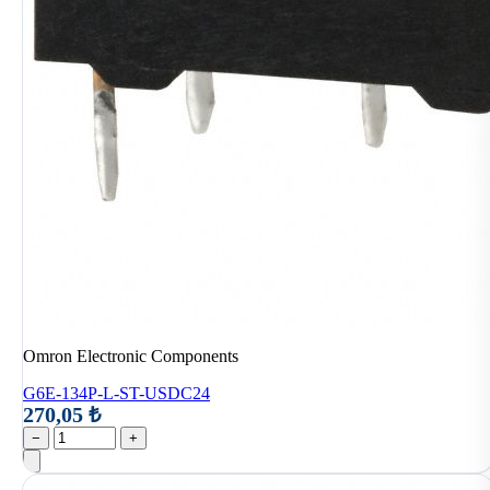
Omron Electronic Components
G6E-134P-L-ST-USDC24
270,05 ₺
−
+