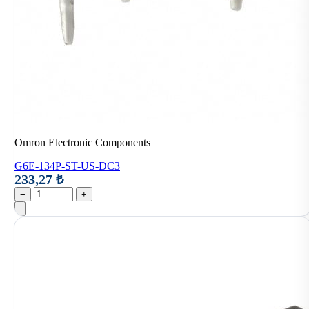
Omron Electronic Components
G6E-134P-ST-US-DC3
233,27 ₺
−
+