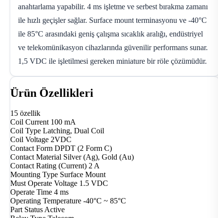
anahtarlama yapabilir. 4 ms işletme ve serbest bırakma zamanı
ile hızlı geçişler sağlar. Surface mount terminasyonu ve -40°C
ile 85°C arasındaki geniş çalışma sıcaklık aralığı, endüstriyel
ve telekomünikasyon cihazlarında güvenilir performans sunar.
1,5 VDC ile işletilmesi gereken miniature bir röle çözümüdür.
Ürün Özellikleri
15 özellik
Coil Current
100 mA
Coil Type
Latching, Dual Coil
Coil Voltage
2VDC
Contact Form
DPDT (2 Form C)
Contact Material
Silver (Ag), Gold (Au)
Contact Rating (Current)
2 A
Mounting Type
Surface Mount
Must Operate Voltage
1.5 VDC
Operate Time
4 ms
Operating Temperature
-40°C ~ 85°C
Part Status
Active