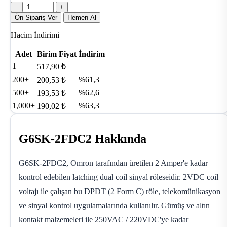
−
+
Ön Sipariş Ver
Hemen Al
Hacim İndirimi
Adet
Birim Fiyat
İndirim
1
—
517,90 ₺
200+
%61,3
200,53 ₺
500+
%62,6
193,53 ₺
1,000+
%63,3
190,02 ₺
G6SK-2FDC2 Hakkında
G6SK-2FDC2, Omron tarafından üretilen 2 Amper'e kadar
kontrol edebilen latching dual coil sinyal röleseidir. 2VDC coil
voltajı ile çalışan bu DPDT (2 Form C) röle, telekomünikasyon
ve sinyal kontrol uygulamalarında kullanılır. Gümüş ve altın
kontakt malzemeleri ile 250VAC / 220VDC'ye kadar