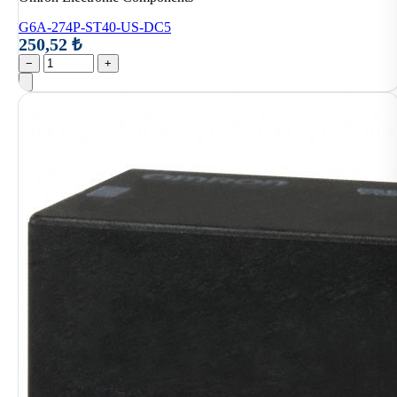
G6A-274P-ST40-US-DC5
250,52 ₺
−
+