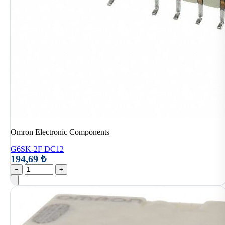
Omron Electronic Components
G6SK-2F DC12
194,69 ₺
−
+