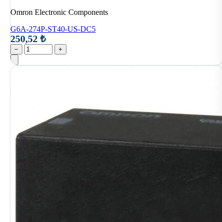
Omron Electronic Components
G6A-274P-ST40-US-DC5
250,52 ₺
−
+