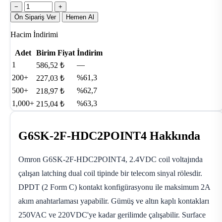
−
+
Ön Sipariş Ver
Hemen Al
Hacim İndirimi
Adet
Birim Fiyat
İndirim
1
—
586,52 ₺
200+
%61,3
227,03 ₺
500+
%62,7
218,97 ₺
1,000+
%63,3
215,04 ₺
G6SK-2F-HDC2POINT4 Hakkında
Omron G6SK-2F-HDC2POINT4, 2.4VDC coil voltajında
çalışan latching dual coil tipinde bir telecom sinyal rölesdir.
DPDT (2 Form C) kontakt konfigürasyonu ile maksimum 2A
akım anahtarlaması yapabilir. Gümüş ve altın kaplı kontakları
250VAC ve 220VDC'ye kadar gerilimde çalışabilir. Surface