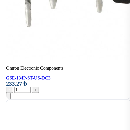
Omron Electronic Components
G6E-134P-ST-US-DC3
233,27 ₺
−
+