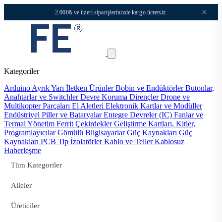
×
2.000₺ ve üzeri siparişlerinizde kargo ücretsiz.
Kategoriler
Arduino
Ayrık Yarı İletken Ürünler
Bobin ve Endüktörler
Butonlar,
Anahtarlar ve Switchler
Devre Koruma
Dirençler
Drone ve
Multikopter Parçaları
El Aletleri
Elektronik Kartlar ve Modüller
Endüstriyel Piller ve Bataryalar
Entegre Devreler (IC)
Fanlar ve
Termal Yönetim
Ferrit Çekirdekler
Geliştirme Kartları, Kitler,
Programlayıcılar
Gömülü Bilgisayarlar
Güç Kaynakları
Güç
Kaynakları PCB Tip
İzolatörler
Kablo ve Teller
Kablosuz
Haberleşme
Tüm Kategoriler
Aileler
Üreticiler