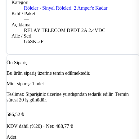
Kategori
Röleler
›
Sinyal Röleleri, 2 Amper'e Kadar
Kılıf / Paket
—
Açıklama
RELAY TELECOM DPDT 2A 2.4VDC
Aile / Seri
G6SK-2F
Ön Sipariş
Bu ürün sipariş üzerine temin edilmektedir.
Min. sipariş: 1 adet
Teslimat:
Siparişiniz üzerine yurtdışından tedarik edilir. Termin
süresi 20 iş günüdür.
586,52 ₺
KDV dahil (%20) · Net: 488,77 ₺
Adet