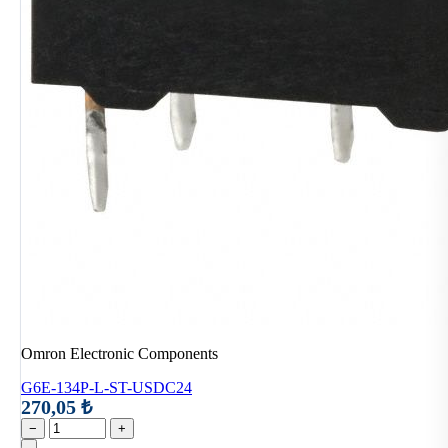
Omron Electronic Components
G6E-134P-L-ST-USDC24
270,05 ₺
−
+