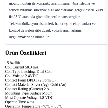
mount montajı ile kompakt tasarım sunar. 4ms işletme ve
serbest bırakma süresiyle hızlı anahtarlama gerçekleştirir. -40°C
ile 85°C arasında güvenilir performans sergiler.
Telekomünikasyon sistemleri, haberleşme ekipmanları ve
kontrol devreleri gibi düşük voltajlı anahtarlama
uygulamalarında kullanılır.
Ürün Özellikleri
15 özellik
Coil Current
58.3 mA
Coil Type
Latching, Dual Coil
Coil Voltage
2.4VDC
Contact Form
DPDT (2 Form C)
Contact Material
Silver (Ag), Gold (Au)
Contact Rating (Current)
2 A
Mounting Type
Surface Mount
Must Operate Voltage
1.8 VDC
Operate Time
4 ms
Operating Temperature
-40°C ~ 85°C