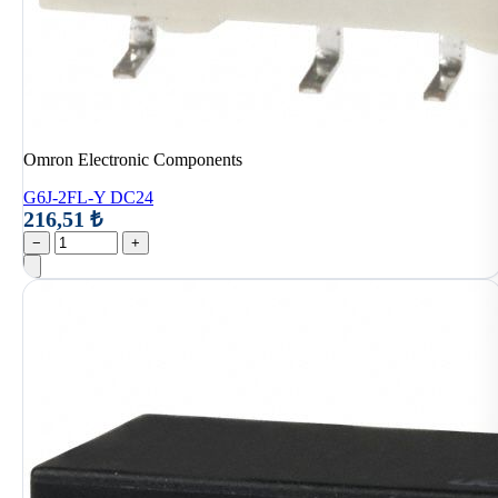
Omron Electronic Components
G6J-2FL-Y DC24
216,51 ₺
−
+