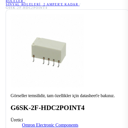
RÖLELER
/
SINYAL RÖLELERI, 2 AMPER'E KADAR
/
G6SK-2F-HDC2POINT4
Görseller temsilidir, tam özellikler için datasheet'e bakınız.
G6SK-2F-HDC2POINT4
Üretici
Omron Electronic Components