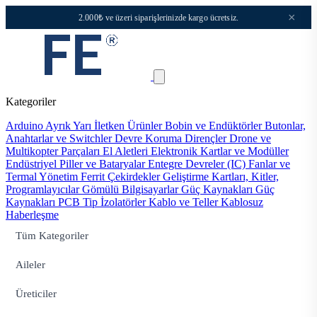
×
2.000₺ ve üzeri siparişlerinizde kargo ücretsiz.
Kategoriler
Arduino
Ayrık Yarı İletken Ürünler
Bobin ve Endüktörler
Butonlar,
Anahtarlar ve Switchler
Devre Koruma
Dirençler
Drone ve
Multikopter Parçaları
El Aletleri
Elektronik Kartlar ve Modüller
Endüstriyel Piller ve Bataryalar
Entegre Devreler (IC)
Fanlar ve
Termal Yönetim
Ferrit Çekirdekler
Geliştirme Kartları, Kitler,
Programlayıcılar
Gömülü Bilgisayarlar
Güç Kaynakları
Güç
Kaynakları PCB Tip
İzolatörler
Kablo ve Teller
Kablosuz
Haberleşme
Tüm Kategoriler
Aileler
Üreticiler