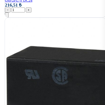
G6J-2FL-Y DC24
216,51 ₺
−
+