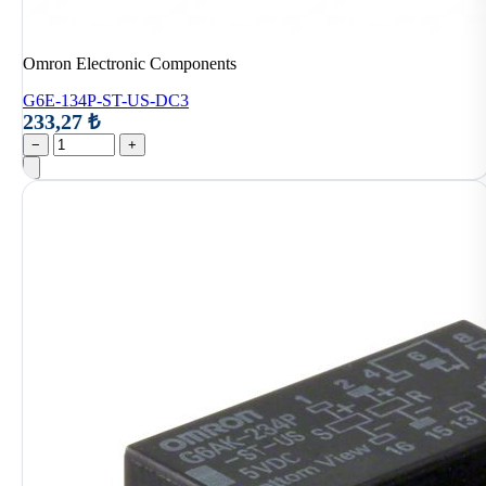
Omron Electronic Components
G6E-134P-ST-US-DC3
233,27 ₺
−
+