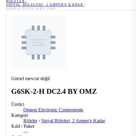
RÖLELER
/
SINYAL RÖLELERI, 2 AMPER'E KADAR
/
G6SK-2-H DC2.4 BY OMZ
Görsel mevcut değil
G6SK-2-H DC2.4 BY OMZ
Üretici
Omron Electronic Components
Kategori
Röleler
›
Sinyal Röleleri, 2 Amper'e Kadar
Kılıf / Paket
—