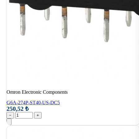
Omron Electronic Components
G6A-274P-ST40-US-DC5
250,52 ₺
−
+