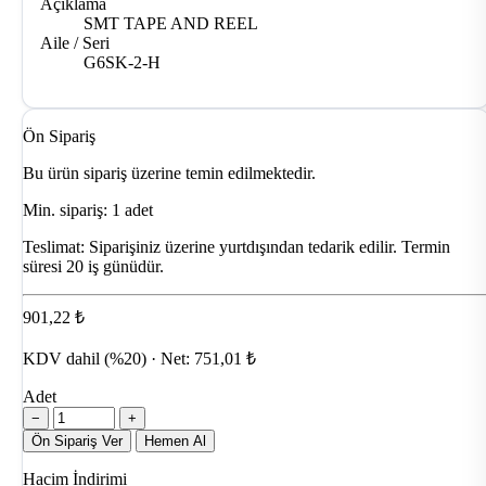
Açıklama
SMT TAPE AND REEL
Aile / Seri
G6SK-2-H
Ön Sipariş
Bu ürün sipariş üzerine temin edilmektedir.
Min. sipariş: 1 adet
Teslimat:
Siparişiniz üzerine yurtdışından tedarik edilir. Termin
süresi 20 iş günüdür.
901,22 ₺
KDV dahil (%20) · Net: 751,01 ₺
Adet
−
+
Ön Sipariş Ver
Hemen Al
Hacim İndirimi