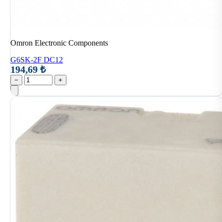
Omron Electronic Components
G6SK-2F DC12
194,69 ₺
−
+