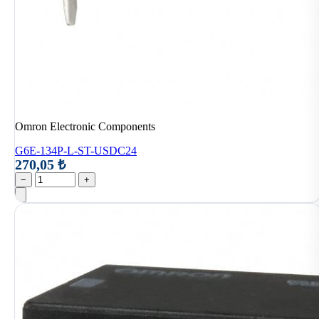
Omron Electronic Components
G6E-134P-L-ST-USDC24
270,05 ₺
−
+