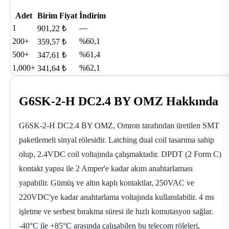
Adet
Birim Fiyat
İndirim
1
—
901,22 ₺
200+
%60,1
359,57 ₺
500+
%61,4
347,61 ₺
1,000+
%62,1
341,64 ₺
G6SK-2-H DC2.4 BY OMZ Hakkında
G6SK-2-H DC2.4 BY OMZ, Omron tarafından üretilen SMT
paketlemeli sinyal rölesidir. Latching dual coil tasarıma sahip
olup, 2.4VDC coil voltajında çalışmaktadır. DPDT (2 Form C)
kontakt yapısı ile 2 Amper'e kadar akım anahtarlaması
yapabilir. Gümüş ve altın kaplı kontaktlar, 250VAC ve
220VDC'ye kadar anahtarlama voltajında kullanılabilir. 4 ms
işletme ve serbest bırakma süresi ile hızlı komutasyon sağlar.
-40°C ile +85°C arasında çalışabilen bu telecom röleleri,