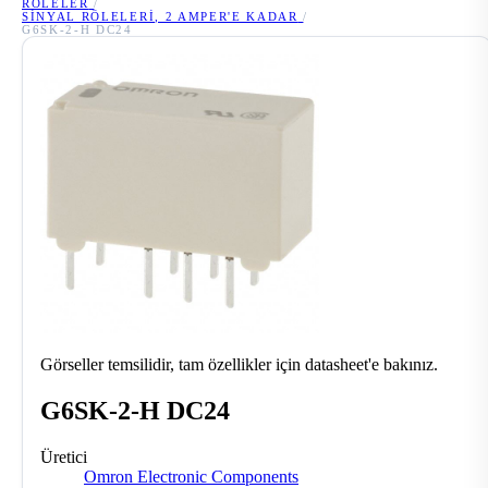
RÖLELER
/
SINYAL RÖLELERI, 2 AMPER'E KADAR
/
G6SK-2-H DC24
Görseller temsilidir, tam özellikler için datasheet'e bakınız.
G6SK-2-H DC24
Üretici
Omron Electronic Components