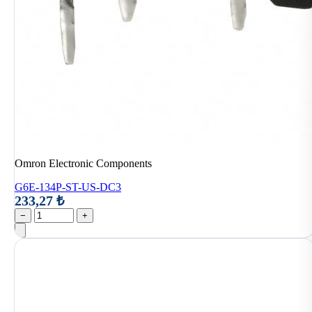
Omron Electronic Components
G6E-134P-ST-US-DC3
233,27 ₺
−
+