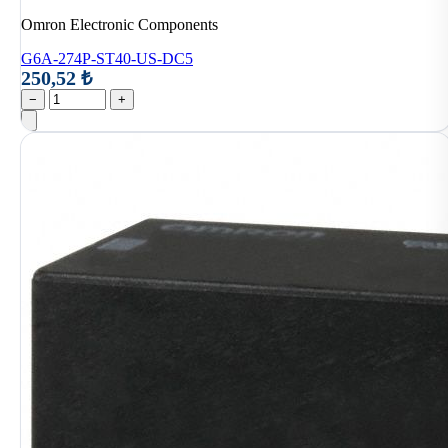
Omron Electronic Components
G6A-274P-ST40-US-DC5
250,52 ₺
−
+