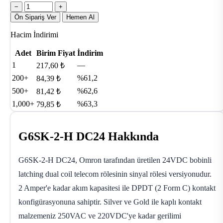
−
+
Ön Sipariş Ver
Hemen Al
Hacim İndirimi
Adet
Birim Fiyat
İndirim
1
—
217,60 ₺
200+
%61,2
84,39 ₺
500+
%62,6
81,42 ₺
1,000+
%63,3
79,85 ₺
G6SK-2-H DC24 Hakkında
G6SK-2-H DC24, Omron tarafından üretilen 24VDC bobinli
latching dual coil telecom rölesinin sinyal rölesi versiyonudur.
2 Amper'e kadar akım kapasitesi ile DPDT (2 Form C) kontakt
konfigürasyonuna sahiptir. Silver ve Gold ile kaplı kontakt
malzemeniz 250VAC ve 220VDC'ye kadar gerilimi