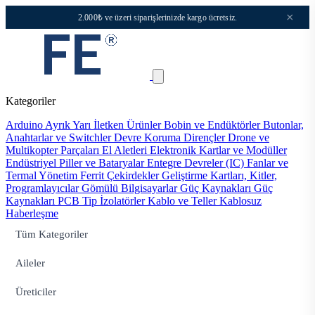
×
2.000₺ ve üzeri siparişlerinizde kargo ücretsiz.
Kategoriler
Arduino
Ayrık Yarı İletken Ürünler
Bobin ve Endüktörler
Butonlar,
Anahtarlar ve Switchler
Devre Koruma
Dirençler
Drone ve
Multikopter Parçaları
El Aletleri
Elektronik Kartlar ve Modüller
Endüstriyel Piller ve Bataryalar
Entegre Devreler (IC)
Fanlar ve
Termal Yönetim
Ferrit Çekirdekler
Geliştirme Kartları, Kitler,
Programlayıcılar
Gömülü Bilgisayarlar
Güç Kaynakları
Güç
Kaynakları PCB Tip
İzolatörler
Kablo ve Teller
Kablosuz
Haberleşme
Tüm Kategoriler
Aileler
Üreticiler