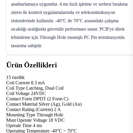
anahtarlamaya uygundur. 4 ms hızlı işletme ve serbest bırakma
süresi ile kontrol uygulamalarında ve telekomünikasyon
sistemlerinde kullanılır. -40°C ile 70°C arasındaki çalışma
sıcaklığı aralığında güvenilir performans sunar. PCB'ye direk
lehimleme için Through Hole montajlı PC Pin terminasyonlu
tasarıma sahiptir.
Ürün Özellikleri
15 özellik
Coil Current
8.3 mA
Coil Type
Latching, Dual Coil
Coil Voltage
24VDC
Contact Form
DPDT (2 Form C)
Contact Material
Silver (Ag), Gold (Au)
Contact Rating (Current)
2 A
Mounting Type
Through Hole
Must Operate Voltage
18 VDC
Operate Time
4 ms
Operating Temperature
-40°C ~ 70°C