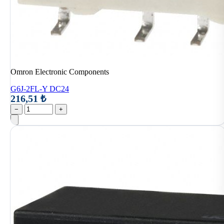
Omron Electronic Components
G6J-2FL-Y DC24
216,51 ₺
−
+