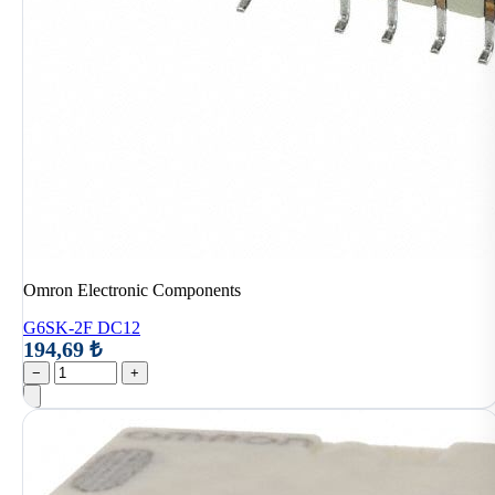
Omron Electronic Components
G6SK-2F DC12
194,69 ₺
−
+