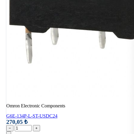
Omron Electronic Components
G6E-134P-L-ST-USDC24
270,05 ₺
−
+