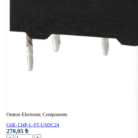
Omron Electronic Components
G6E-134P-L-ST-USDC24
270,05 ₺
−
+