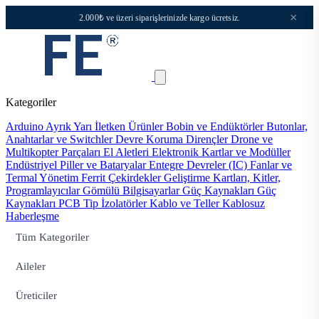
×
2.000₺ ve üzeri siparişlerinizde kargo ücretsiz.
Kategoriler
Arduino
Ayrık Yarı İletken Ürünler
Bobin ve Endüktörler
Butonlar,
Anahtarlar ve Switchler
Devre Koruma
Dirençler
Drone ve
Multikopter Parçaları
El Aletleri
Elektronik Kartlar ve Modüller
Endüstriyel Piller ve Bataryalar
Entegre Devreler (IC)
Fanlar ve
Termal Yönetim
Ferrit Çekirdekler
Geliştirme Kartları, Kitler,
Programlayıcılar
Gömülü Bilgisayarlar
Güç Kaynakları
Güç
Kaynakları PCB Tip
İzolatörler
Kablo ve Teller
Kablosuz
Haberleşme
Tüm Kategoriler
Aileler
Üreticiler