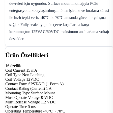
devreleri için uygundur. Surface mount montajıyla PCB
entegrasyonu kolaylaştırılmıştır. 5 ms işletme ve bırakma süresi
ile hızlı tepki verir. -40°C ile 70°C arasında güvenilir çalışma
sağlar. Fully sealed yapı ile çevre koşullarına karşı
korunmuştur. 125VAC/60VDC maksimum anahtarlama voltajı
destekler.
Ürün Özellikleri
16 özellik
Coil Current
15 mA
Coil Type
Non Latching
Coil Voltage
12VDC
Contact Form
SPST-NO (1 Form A)
Contact Rating (Current)
1 A
Mounting Type
Surface Mount
Must Operate Voltage
9 VDC
Must Release Voltage
1.2 VDC
Operate Time
5 ms
Operating Temperature
-40°C ~ 70°C