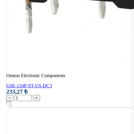
Omron Electronic Components
G6E-134P-ST-US-DC3
233,27 ₺
−
+