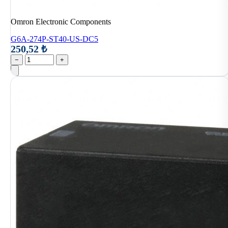
Omron Electronic Components
G6A-274P-ST40-US-DC5
250,52 ₺
−
+