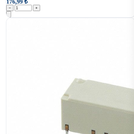
176,99 ₺
−
+