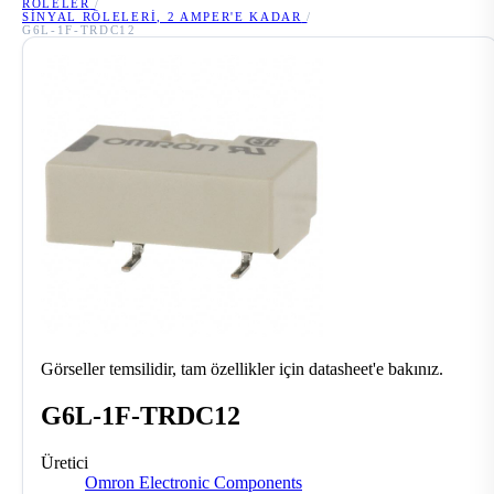
RÖLELER
/
SINYAL RÖLELERI, 2 AMPER'E KADAR
/
G6L-1F-TRDC12
Görseller temsilidir, tam özellikler için datasheet'e bakınız.
G6L-1F-TRDC12
Üretici
Omron Electronic Components