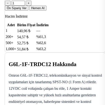
−
+
Ön Sipariş Ver
Hemen Al
Hacim İndirimi
Adet
Birim Fiyat
İndirim
1
—
140,96 ₺
200+
%61,3
54,57 ₺
500+
%62,6
52,75 ₺
1,000+
%63,2
51,84 ₺
G6L-1F-TRDC12 Hakkında
Omron G6L-1F-TRDC12, telekomünikasyon ve sinyal kontrol
uygulamaları için tasarlanmış SPST-NO (1 Form A) röledir.
12VDC coil voltajında çalışan bu röle, 1 Amper kontakt
kapasitesine sahiptir ve yüksek hızlı anahtarlama gerektiren
endüstriyel otomasyon, haberleşme sistemleri ve kontrol