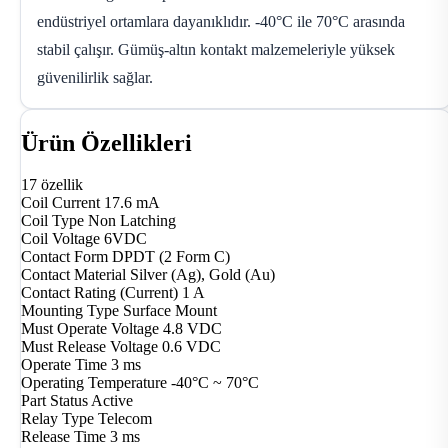
endüstriyel ortamlara dayanıklıdır. -40°C ile 70°C arasında
stabil çalışır. Gümüş-altın kontakt malzemeleriyle yüksek
güvenilirlik sağlar.
Ürün Özellikleri
17 özellik
Coil Current
17.6 mA
Coil Type
Non Latching
Coil Voltage
6VDC
Contact Form
DPDT (2 Form C)
Contact Material
Silver (Ag), Gold (Au)
Contact Rating (Current)
1 A
Mounting Type
Surface Mount
Must Operate Voltage
4.8 VDC
Must Release Voltage
0.6 VDC
Operate Time
3 ms
Operating Temperature
-40°C ~ 70°C
Part Status
Active
Relay Type
Telecom
Release Time
3 ms