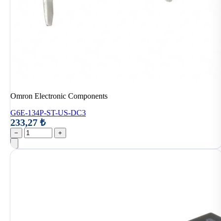
Omron Electronic Components
G6E-134P-ST-US-DC3
233,27 ₺
−
+