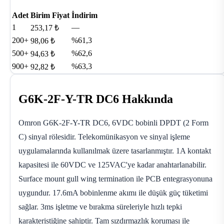
Adet
Birim Fiyat
İndirim
1
—
253,17 ₺
200+
%61,3
98,06 ₺
500+
%62,6
94,63 ₺
900+
%63,3
92,82 ₺
G6K-2F-Y-TR DC6 Hakkında
Omron G6K-2F-Y-TR DC6, 6VDC bobinli DPDT (2 Form
C) sinyal rölesidir. Telekomünikasyon ve sinyal işleme
uygulamalarında kullanılmak üzere tasarlanmıştır. 1A kontakt
kapasitesi ile 60VDC ve 125VAC'ye kadar anahtarlanabilir.
Surface mount gull wing termination ile PCB entegrasyonuna
uygundur. 17.6mA bobinlenme akımı ile düşük güç tüketimi
sağlar. 3ms işletme ve bırakma süreleriyle hızlı tepki
karakteristiğine sahiptir. Tam sızdırmazlık koruması ile