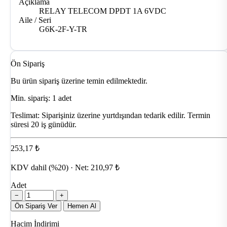
Açıklama
RELAY TELECOM DPDT 1A 6VDC
Aile / Seri
G6K-2F-Y-TR
Ön Sipariş
Bu ürün sipariş üzerine temin edilmektedir.
Min. sipariş: 1 adet
Teslimat:
Siparişiniz üzerine yurtdışından tedarik edilir. Termin
süresi 20 iş günüdür.
253,17 ₺
KDV dahil (%20) · Net: 210,97 ₺
Adet
−
+
Ön Sipariş Ver
Hemen Al
Hacim İndirimi