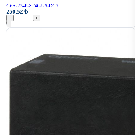
G6A-274P-ST40-US-DC5
250,52 ₺
−
+