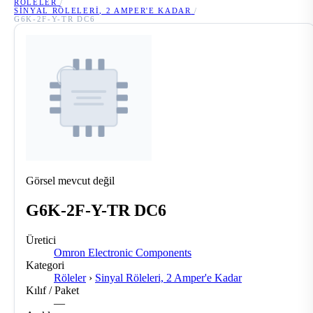
RÖLELER
/
SINYAL RÖLELERI, 2 AMPER'E KADAR
/
G6K-2F-Y-TR DC6
Görsel mevcut değil
G6K-2F-Y-TR DC6
Üretici
Omron Electronic Components
Kategori
Röleler
›
Sinyal Röleleri, 2 Amper'e Kadar
Kılıf / Paket
—