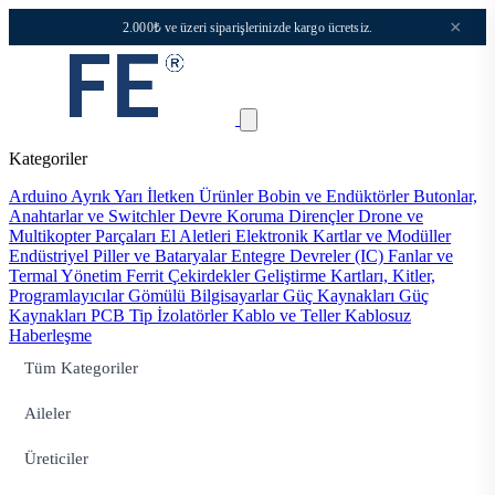
×
2.000₺ ve üzeri siparişlerinizde kargo ücretsiz.
Kategoriler
Arduino
Ayrık Yarı İletken Ürünler
Bobin ve Endüktörler
Butonlar,
Anahtarlar ve Switchler
Devre Koruma
Dirençler
Drone ve
Multikopter Parçaları
El Aletleri
Elektronik Kartlar ve Modüller
Endüstriyel Piller ve Bataryalar
Entegre Devreler (IC)
Fanlar ve
Termal Yönetim
Ferrit Çekirdekler
Geliştirme Kartları, Kitler,
Programlayıcılar
Gömülü Bilgisayarlar
Güç Kaynakları
Güç
Kaynakları PCB Tip
İzolatörler
Kablo ve Teller
Kablosuz
Haberleşme
Tüm Kategoriler
Aileler
Üreticiler