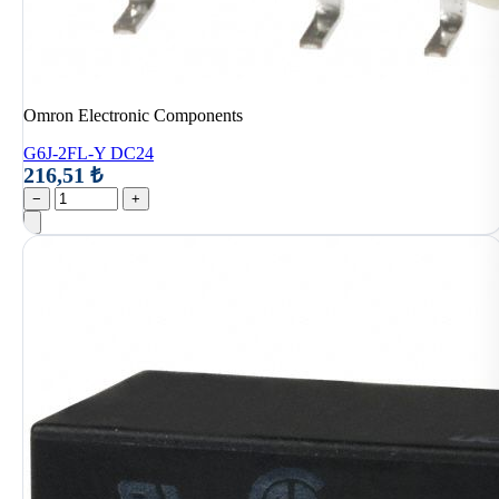
Omron Electronic Components
G6J-2FL-Y DC24
216,51 ₺
−
+