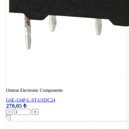
Omron Electronic Components
G6E-134P-L-ST-USDC24
270,05 ₺
−
+