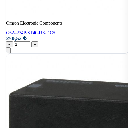
Omron Electronic Components
G6A-274P-ST40-US-DC5
250,52 ₺
−
+