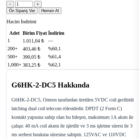
−
+
Ön Sipariş Ver
Hemen Al
Hacim İndirimi
Adet
Birim Fiyat
İndirim
1
—
1.011,04 ₺
200+
%60,1
403,46 ₺
500+
%61,4
390,05 ₺
1,000+
%62,1
383,25 ₺
G6HK-2-DC5 Hakkında
G6HK-2-DC5, Omron tarafından üretilen 5VDC coil gerilimli
latching dual coil telecom rölesidedir. DPDT (2 Form C)
kontakt yapısına sahip olan bu bileşen, maksimum 1A akım ile
çalışır. 40 mA coil akımı ile işletilir ve 3 ms işletme süresi ile 3
ms serbest bırakma süresine sahiptir. 125VAC ve 110VDC