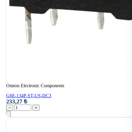
Omron Electronic Components
G6E-134P-ST-US-DC3
233,27 ₺
−
+