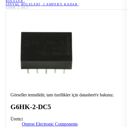
RÖLELER
/
SINYAL RÖLELERI, 2 AMPER'E KADAR
/
G6HK-2-DC5
Görseller temsilidir, tam özellikler için datasheet'e bakınız.
G6HK-2-DC5
Üretici
Omron Electronic Components