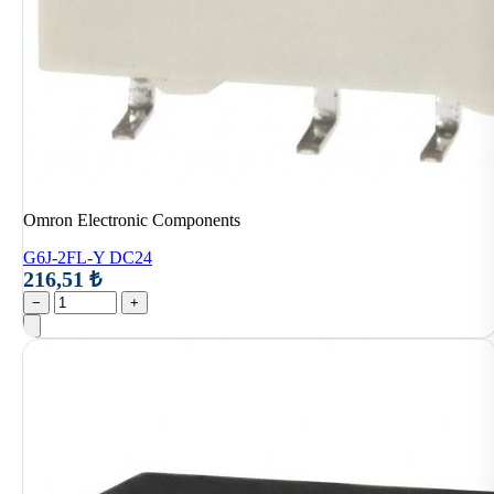
Omron Electronic Components
G6J-2FL-Y DC24
216,51 ₺
−
+