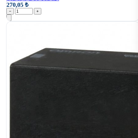
270,05 ₺
−
+