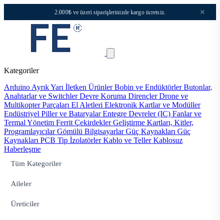
×
2.000₺ ve üzeri siparişlerinizde kargo ücretsiz.
Kategoriler
Arduino
Ayrık Yarı İletken Ürünler
Bobin ve Endüktörler
Butonlar,
Anahtarlar ve Switchler
Devre Koruma
Dirençler
Drone ve
Multikopter Parçaları
El Aletleri
Elektronik Kartlar ve Modüller
Endüstriyel Piller ve Bataryalar
Entegre Devreler (IC)
Fanlar ve
Termal Yönetim
Ferrit Çekirdekler
Geliştirme Kartları, Kitler,
Programlayıcılar
Gömülü Bilgisayarlar
Güç Kaynakları
Güç
Kaynakları PCB Tip
İzolatörler
Kablo ve Teller
Kablosuz
Haberleşme
Tüm Kategoriler
Aileler
Üreticiler