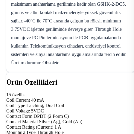
maksimum anahtarlama gerilimine kadir olan G6HK-2-DC5,
gümüş ve altın kontakt malzemeleriyle yüksek güvenilirlik
sağlar. -40°C ile 70°C arasında çalışan bu rölesi, minimum
3.75VDC işletme geriliminde devreye girer. Through Hole
montajı ve PC Pin terminasyonu ile PCB uygulamalarında
kullanılır. Telekomünikasyon cihazları, endüstriyel kontrol
sistemleri ve sinyal anahtarlama uygulamalarında tercih edilir.
Üretim durumu: Obsolete.
Ürün Özellikleri
15 özellik
Coil Current
40 mA
Coil Type
Latching, Dual Coil
Coil Voltage
5VDC
Contact Form
DPDT (2 Form C)
Contact Material
Silver (Ag), Gold (Au)
Contact Rating (Current)
1 A
Mounting Type
Through Hole