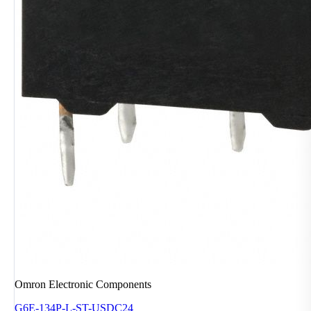
Omron Electronic Components
G6E-134P-L-ST-USDC24