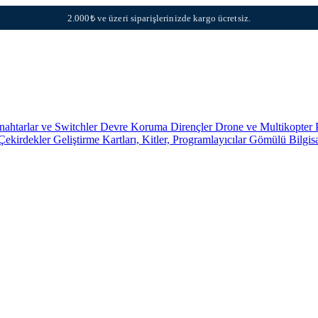
2.000₺ ve üzeri siparişlerinizde kargo ücretsiz.
nahtarlar ve Switchler
Devre Koruma
Dirençler
Drone ve Multikopter 
 Çekirdekler
Geliştirme Kartları, Kitler, Programlayıcılar
Gömülü Bilgis