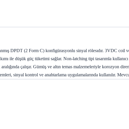
ış DPDT (2 Form C) konfigürasyonlu sinyal rölesıdır. 3VDC coil volt
 ile düşük güç tüketimi sağlar. Non-latching tipi tasarımla kullanıcı ko
lık aralığında çalışır. Gümüş ve altın temas malzemeleriyle korozyon di
temleri, sinyal kontrol ve anahtarlama uygulamalarında kullanılır. Me