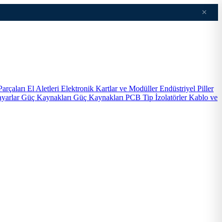
×
Parçaları
El Aletleri
Elektronik Kartlar ve Modüller
Endüstriyel Piller
ayarlar
Güç Kaynakları
Güç Kaynakları PCB Tip
İzolatörler
Kablo ve