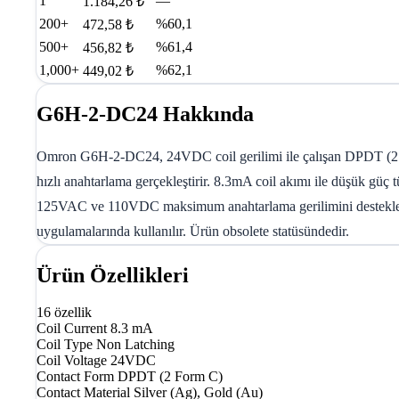
1
—
1.184,26 ₺
200+
%60,1
472,58 ₺
500+
%61,4
456,82 ₺
1,000+
%62,1
449,02 ₺
G6H-2-DC24 Hakkında
Omron G6H-2-DC24, 24VDC coil gerilimi ile çalışan DPDT (2 For
hızlı anahtarlama gerçekleştirir. 8.3mA coil akımı ile düşük gü
125VAC ve 110VDC maksimum anahtarlama gerilimini destekler. PC
uygulamalarında kullanılır. Ürün obsolete statüsündedir.
Ürün Özellikleri
16 özellik
Coil Current
8.3 mA
Coil Type
Non Latching
Coil Voltage
24VDC
Contact Form
DPDT (2 Form C)
Contact Material
Silver (Ag), Gold (Au)