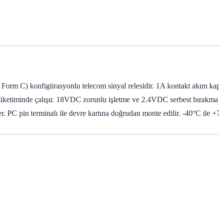
m C) konfigürasyonlu telecom sinyal relesidir. 1A kontakt akım kapas
ç tüketiminde çalışır. 18VDC zorunlu işletme ve 2.4VDC serbest bırakma 
 pin terminalı ile devre kartına doğrudan monte edilir. -40°C ile +7