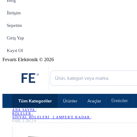
Blog
İletişim
Sepetim
Giriş Yap
Kayıt Ol
Fevaris Elektronik © 2026
Tüm Kategoriler
Ürünler
Araçlar
Üreticiler
ANA SAYFA
/
RÖLELER
/
SINYAL RÖLELERI, 2 AMPER'E KADAR
/
G6H-2-DC24