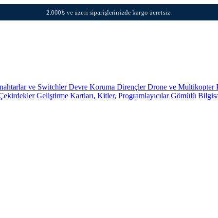
2.000₺ ve üzeri siparişlerinizde kargo ücretsiz.
nahtarlar ve Switchler
Devre Koruma
Dirençler
Drone ve Multikopter 
 Çekirdekler
Geliştirme Kartları, Kitler, Programlayıcılar
Gömülü Bilgis