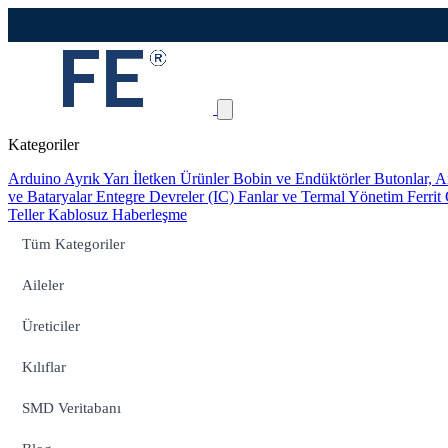
Kategoriler
Arduino
Ayrık Yarı İletken Ürünler
Bobin ve Endüktörler
Butonlar, A
ve Bataryalar
Entegre Devreler (IC)
Fanlar ve Termal Yönetim
Ferrit
Teller
Kablosuz Haberleşme
Tüm Kategoriler
Aileler
Üreticiler
Kılıflar
SMD Veritabanı