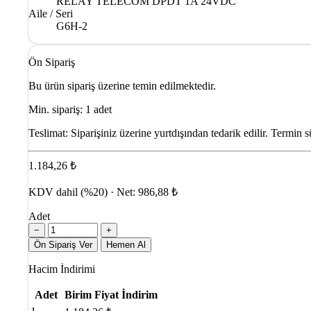
RELAY TELECOM DPDT 1A 24VDC
Aile / Seri
G6H-2
Ön Sipariş
Bu ürün sipariş üzerine temin edilmektedir.
Min. sipariş: 1 adet
Teslimat:
Siparişiniz üzerine yurtdışından tedarik edilir. Termin s
1.184,26 ₺
KDV dahil (%20) · Net: 986,88 ₺
Adet
−
+
Ön Sipariş Ver
Hemen Al
Hacim İndirimi
Adet
Birim Fiyat
İndirim