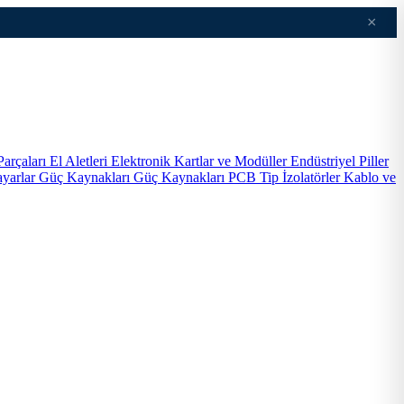
×
Parçaları
El Aletleri
Elektronik Kartlar ve Modüller
Endüstriyel Piller
ayarlar
Güç Kaynakları
Güç Kaynakları PCB Tip
İzolatörler
Kablo ve