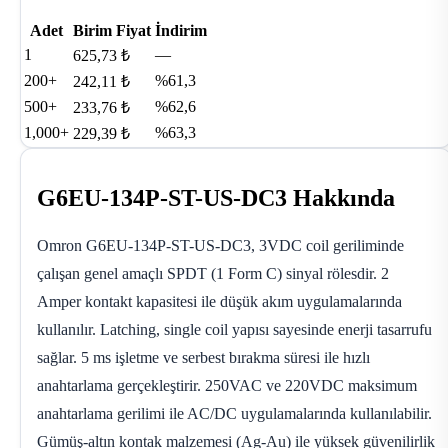
Adet
Birim Fiyat
İndirim
1
—
625,73 ₺
200+
%61,3
242,11 ₺
500+
%62,6
233,76 ₺
1,000+
%63,3
229,39 ₺
G6EU-134P-ST-US-DC3 Hakkında
Omron G6EU-134P-ST-US-DC3, 3VDC coil geriliminde
çalışan genel amaçlı SPDT (1 Form C) sinyal rölesdir. 2
Amper kontakt kapasitesi ile düşük akım uygulamalarında
kullanılır. Latching, single coil yapısı sayesinde enerji tasarrufu
sağlar. 5 ms işletme ve serbest bırakma süresi ile hızlı
anahtarlama gerçekleştirir. 250VAC ve 220VDC maksimum
anahtarlama gerilimi ile AC/DC uygulamalarında kullanılabilir.
Gümüş-altın kontak malzemesi (Ag-Au) ile yüksek güvenilirlik