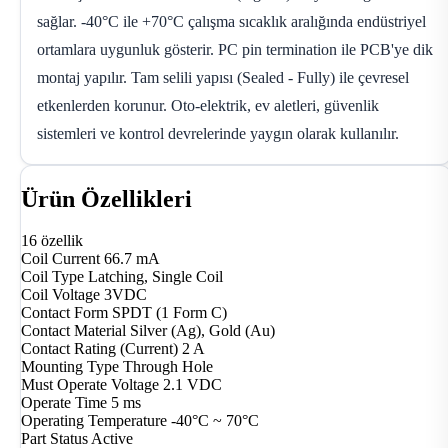
sağlar. -40°C ile +70°C çalışma sıcaklık aralığında endüstriyel
ortamlara uygunluk gösterir. PC pin termination ile PCB'ye dik
montaj yapılır. Tam selili yapısı (Sealed - Fully) ile çevresel
etkenlerden korunur. Oto-elektrik, ev aletleri, güvenlik
sistemleri ve kontrol devrelerinde yaygın olarak kullanılır.
Ürün Özellikleri
16 özellik
Coil Current
66.7 mA
Coil Type
Latching, Single Coil
Coil Voltage
3VDC
Contact Form
SPDT (1 Form C)
Contact Material
Silver (Ag), Gold (Au)
Contact Rating (Current)
2 A
Mounting Type
Through Hole
Must Operate Voltage
2.1 VDC
Operate Time
5 ms
Operating Temperature
-40°C ~ 70°C
Part Status
Active