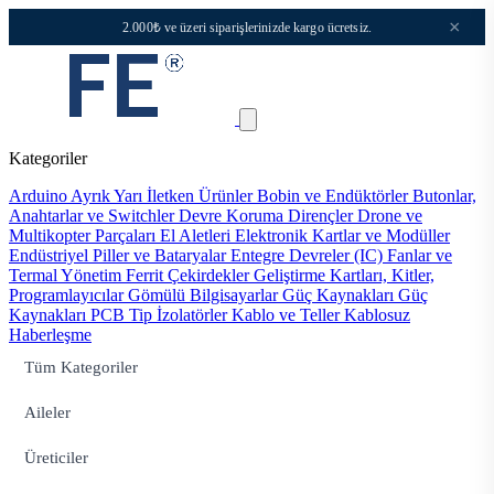
×
2.000₺ ve üzeri siparişlerinizde kargo ücretsiz.
Kategoriler
Arduino
Ayrık Yarı İletken Ürünler
Bobin ve Endüktörler
Butonlar,
Anahtarlar ve Switchler
Devre Koruma
Dirençler
Drone ve
Multikopter Parçaları
El Aletleri
Elektronik Kartlar ve Modüller
Endüstriyel Piller ve Bataryalar
Entegre Devreler (IC)
Fanlar ve
Termal Yönetim
Ferrit Çekirdekler
Geliştirme Kartları, Kitler,
Programlayıcılar
Gömülü Bilgisayarlar
Güç Kaynakları
Güç
Kaynakları PCB Tip
İzolatörler
Kablo ve Teller
Kablosuz
Haberleşme
Tüm Kategoriler
Aileler
Üreticiler