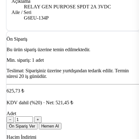
Açıklama
RELAY GEN PURPOSE SPDT 2A 3VDC
Aile / Seri
G6EU-134P
Ön Sipariş
Bu ürün sipariş üzerine temin edilmektedir.
Min. sipariş: 1 adet
Teslimat:
Siparişiniz üzerine yurtdışından tedarik edilir. Termin
süresi 20 iş günüdür.
625,73 ₺
KDV dahil (%20) · Net: 521,45 ₺
Adet
−
+
Ön Sipariş Ver
Hemen Al
Hacim İndirimi