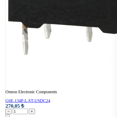
Omron Electronic Components
G6E-134P-L-ST-USDC24
270,05 ₺
−
+