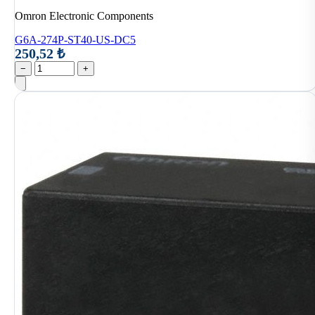
Omron Electronic Components
G6A-274P-ST40-US-DC5
250,52 ₺
−
+