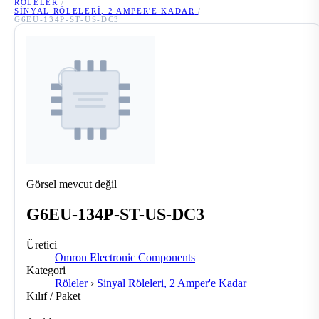
RÖLELER
/
SINYAL RÖLELERI, 2 AMPER'E KADAR
/
G6EU-134P-ST-US-DC3
Görsel mevcut değil
G6EU-134P-ST-US-DC3
Üretici
Omron Electronic Components
Kategori
Röleler
›
Sinyal Röleleri, 2 Amper'e Kadar
Kılıf / Paket
—