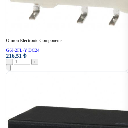
Omron Electronic Components
G6J-2FL-Y DC24
216,51 ₺
−
+