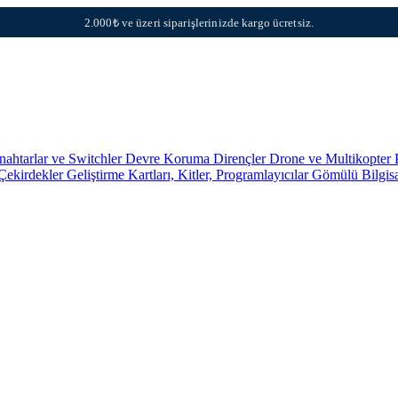
2.000₺ ve üzeri siparişlerinizde kargo ücretsiz.
nahtarlar ve Switchler
Devre Koruma
Dirençler
Drone ve Multikopter 
 Çekirdekler
Geliştirme Kartları, Kitler, Programlayıcılar
Gömülü Bilgis