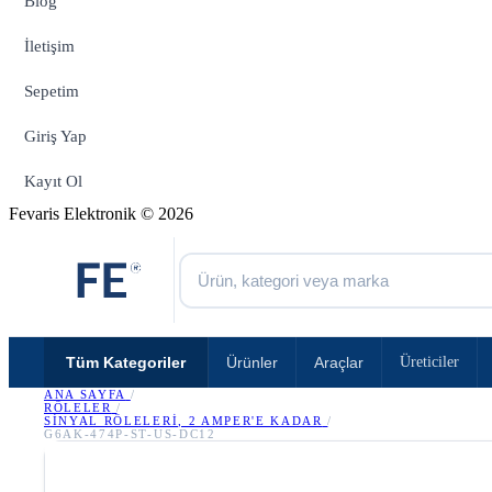
Blog
İletişim
Sepetim
Giriş Yap
Kayıt Ol
Fevaris Elektronik © 2026
Tüm Kategoriler
Ürünler
Araçlar
Üreticiler
ANA SAYFA
/
RÖLELER
/
SINYAL RÖLELERI, 2 AMPER'E KADAR
/
G6AK-474P-ST-US-DC12