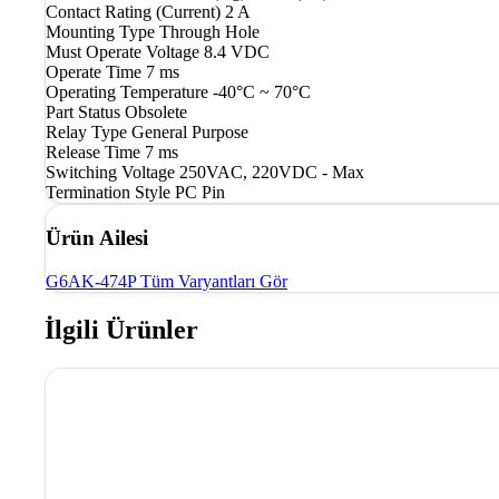
Contact Rating (Current)
2 A
Mounting Type
Through Hole
Must Operate Voltage
8.4 VDC
Operate Time
7 ms
Operating Temperature
-40°C ~ 70°C
Part Status
Obsolete
Relay Type
General Purpose
Release Time
7 ms
Switching Voltage
250VAC, 220VDC - Max
Termination Style
PC Pin
Ürün Ailesi
G6AK-474P
Tüm Varyantları Gör
İlgili Ürünler