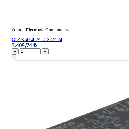
Omron Electronic Components
G6AK-474P-ST-US-DC24
3.409,74 ₺
−
+