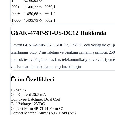
1
—
3.760,93 ₺
200+
%60,1
1.500,72 ₺
500+
%61,4
1.450,68 ₺
1,000+
%62,1
1.425,75 ₺
G6AK-474P-ST-US-DC12 Hakkında
Omron G6AK-474P-ST-US-DC12, 12VDC coil voltajı ile çalışan 4PD
tasarlanmış olup, 7 ms işletme ve bırakma zamanına sahiptir. 2
kontrol, test ve ölçüm cihazları, telekomunikasyon ve veri işleme
versiyonlar lehine kullanım dışı bırakılmıştır.
Ürün Özellikleri
15 özellik
Coil Current
26.7 mA
Coil Type
Latching, Dual Coil
Coil Voltage
12VDC
Contact Form
4PDT (4 Form C)
Contact Material
Silver (Ag), Gold (Au)