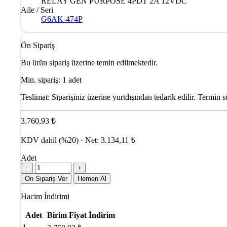
RELAY GEN PURPOSE 4PDT 2A 12VDC
Aile / Seri
G6AK-474P
Ön Sipariş
Bu ürün sipariş üzerine temin edilmektedir.
Min. sipariş: 1 adet
Teslimat:
Siparişiniz üzerine yurtdışından tedarik edilir. Termin s
3.760,93 ₺
KDV dahil (%20) · Net: 3.134,11 ₺
Adet
−
+
Ön Sipariş Ver
Hemen Al
Hacim İndirimi
Adet
Birim Fiyat
İndirim