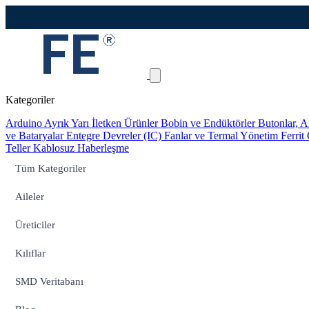
Kategoriler
Arduino
Ayrık Yarı İletken Ürünler
Bobin ve Endüktörler
Butonlar, A
ve Bataryalar
Entegre Devreler (IC)
Fanlar ve Termal Yönetim
Ferrit
Teller
Kablosuz Haberleşme
Tüm Kategoriler
Aileler
Üreticiler
Kılıflar
SMD Veritabanı