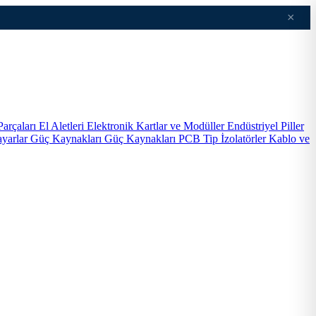
×
Parçaları
El Aletleri
Elektronik Kartlar ve Modüller
Endüstriyel Piller
ayarlar
Güç Kaynakları
Güç Kaynakları PCB Tip
İzolatörler
Kablo ve