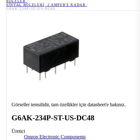
RÖLELER
/
SINYAL RÖLELERI, 2 AMPER'E KADAR
/
G6AK-234P-ST-US-DC48
Görseller temsilidir, tam özellikler için datasheet'e bakınız.
G6AK-234P-ST-US-DC48
Üretici
Omron Electronic Components