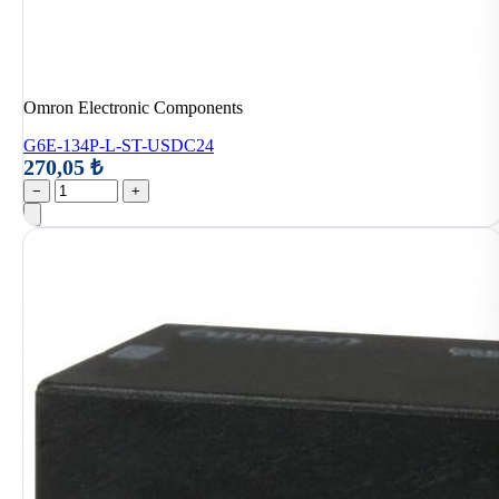
Omron Electronic Components
G6E-134P-L-ST-USDC24
270,05 ₺
−
+