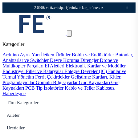
×
2.000₺ ve üzeri siparişlerinizde kargo ücretsiz.
Kategoriler
Arduino
Ayrık Yarı İletken Ürünler
Bobin ve Endüktörler
Butonlar,
Anahtarlar ve Switchler
Devre Koruma
Dirençler
Drone ve
Multikopter Parçaları
El Aletleri
Elektronik Kartlar ve Modüller
Endüstriyel Piller ve Bataryalar
Entegre Devreler (IC)
Fanlar ve
Termal Yönetim
Ferrit Çekirdekler
Geliştirme Kartları, Kitler,
Programlayıcılar
Gömülü Bilgisayarlar
Güç Kaynakları
Güç
Kaynakları PCB Tip
İzolatörler
Kablo ve Teller
Kablosuz
Haberleşme
Tüm Kategoriler
Aileler
Üreticiler