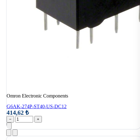
Omron Electronic Components
G6AK-274P-ST40-US-DC12
414,62 ₺
−
+