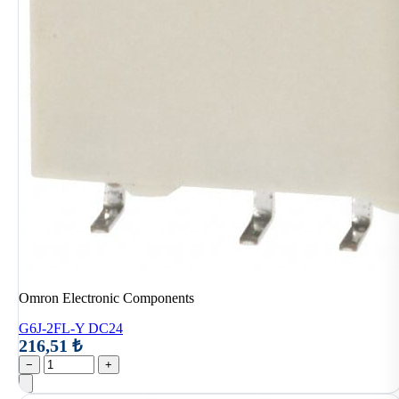
Omron Electronic Components
G6J-2FL-Y DC24
216,51 ₺
−
+