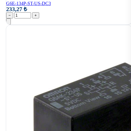
G6E-134P-ST-US-DC3
233,27 ₺
−
+