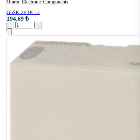
Omron Electronic Components
G6SK-2F DC12
194,69 ₺
−
+