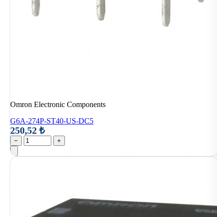
Omron Electronic Components
G6A-274P-ST40-US-DC5
250,52 ₺
−
+