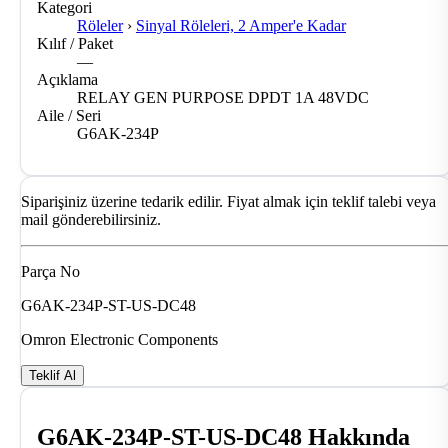
Kategori
Röleler
›
Sinyal Röleleri, 2 Amper'e Kadar
Kılıf / Paket
—
Açıklama
RELAY GEN PURPOSE DPDT 1A 48VDC
Aile / Seri
G6AK-234P
Siparişiniz üzerine tedarik edilir. Fiyat almak için teklif talebi veya
mail gönderebilirsiniz.
Parça No
G6AK-234P-ST-US-DC48
Omron Electronic Components
Teklif Al
G6AK-234P-ST-US-DC48 Hakkında