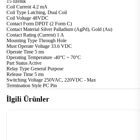
15 özellik
Coil Current
4.2 mA
Coil Type
Latching, Dual Coil
Coil Voltage
48VDC
Contact Form
DPDT (2 Form C)
Contact Material
Silver Palladium (AgPd), Gold (Au)
Contact Rating (Current)
1 A
Mounting Type
Through Hole
Must Operate Voltage
33.6 VDC
Operate Time
5 ms
Operating Temperature
-40°C ~ 70°C
Part Status
Active
Relay Type
General Purpose
Release Time
5 ms
Switching Voltage
250VAC, 220VDC - Max
Termination Style
PC Pin
İlgili Ürünler