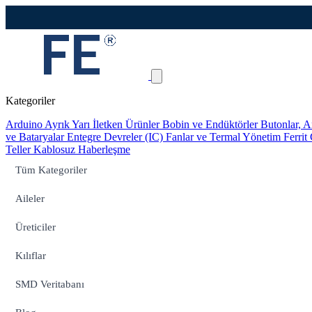
Kategoriler
Arduino
Ayrık Yarı İletken Ürünler
Bobin ve Endüktörler
Butonlar, A
ve Bataryalar
Entegre Devreler (IC)
Fanlar ve Termal Yönetim
Ferrit
Teller
Kablosuz Haberleşme
Tüm Kategoriler
Aileler
Üreticiler
Kılıflar
SMD Veritabanı