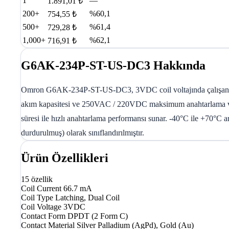
1
—
1.891,01 ₺
200+
%60,1
754,55 ₺
500+
%61,4
729,28 ₺
1,000+
%62,1
716,91 ₺
G6AK-234P-ST-US-DC3 Hakkında
Omron G6AK-234P-ST-US-DC3, 3VDC coil voltajında çalışan genel
akım kapasitesi ve 250VAC / 220VDC maksimum anahtarlama voltaj
süresi ile hızlı anahtarlama performansı sunar. -40°C ile +70°C
durdurulmuş) olarak sınıflandırılmıştır.
Ürün Özellikleri
15 özellik
Coil Current
66.7 mA
Coil Type
Latching, Dual Coil
Coil Voltage
3VDC
Contact Form
DPDT (2 Form C)
Contact Material
Silver Palladium (AgPd), Gold (Au)