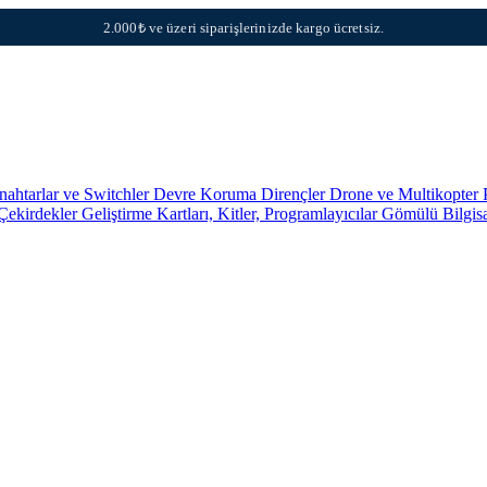
2.000₺ ve üzeri siparişlerinizde kargo ücretsiz.
nahtarlar ve Switchler
Devre Koruma
Dirençler
Drone ve Multikopter 
 Çekirdekler
Geliştirme Kartları, Kitler, Programlayıcılar
Gömülü Bilgis