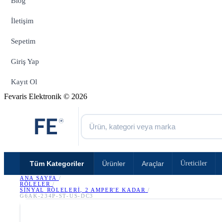
Blog
İletişim
Sepetim
Giriş Yap
Kayıt Ol
Fevaris Elektronik © 2026
Tüm Kategoriler
Ürünler
Araçlar
Üreticiler
ANA SAYFA
/
RÖLELER
/
SINYAL RÖLELERI, 2 AMPER'E KADAR
/
G6AK-234P-ST-US-DC3