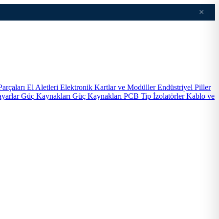
×
Parçaları
El Aletleri
Elektronik Kartlar ve Modüller
Endüstriyel Piller
ayarlar
Güç Kaynakları
Güç Kaynakları PCB Tip
İzolatörler
Kablo ve