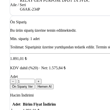
RELAY GEN PURPOSE DPDT 1A 3VDC
Aile / Seri
G6AK-234P
Ön Sipariş
Bu ürün sipariş üzerine temin edilmektedir.
Min. sipariş: 1 adet
Teslimat:
Siparişiniz üzerine yurtdışından tedarik edilir. Termin s
1.891,01 ₺
KDV dahil (%20) · Net: 1.575,84 ₺
Adet
−
+
Ön Sipariş Ver
Hemen Al
Hacim İndirimi
Adet
Birim Fiyat
İndirim