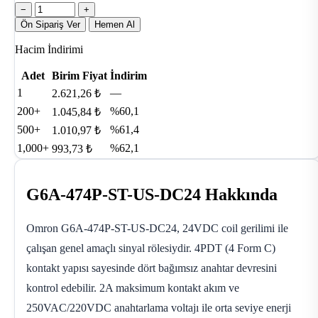
−
+
Ön Sipariş Ver
Hemen Al
Hacim İndirimi
Adet
Birim Fiyat
İndirim
1
—
2.621,26 ₺
200+
%60,1
1.045,84 ₺
500+
%61,4
1.010,97 ₺
1,000+
%62,1
993,73 ₺
G6A-474P-ST-US-DC24 Hakkında
Omron G6A-474P-ST-US-DC24, 24VDC coil gerilimi ile
çalışan genel amaçlı sinyal rölesiydir. 4PDT (4 Form C)
kontakt yapısı sayesinde dört bağımsız anahtar devresini
kontrol edebilir. 2A maksimum kontakt akım ve
250VAC/220VDC anahtarlama voltajı ile orta seviye enerji