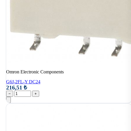
Omron Electronic Components
G6J-2FL-Y DC24
216,51 ₺
−
+