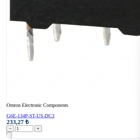
Omron Electronic Components
G6E-134P-ST-US-DC3
233,27 ₺
−
+