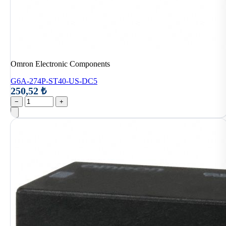
Omron Electronic Components
G6A-274P-ST40-US-DC5
250,52 ₺
−
+