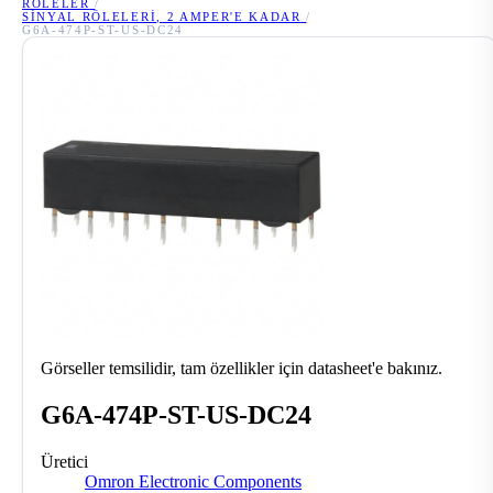
RÖLELER
/
SINYAL RÖLELERI, 2 AMPER'E KADAR
/
G6A-474P-ST-US-DC24
Görseller temsilidir, tam özellikler için datasheet'e bakınız.
G6A-474P-ST-US-DC24
Üretici
Omron Electronic Components