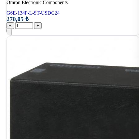
Omron Electronic Components
G6E-134P-L-ST-USDC24
270,05 ₺
−
+