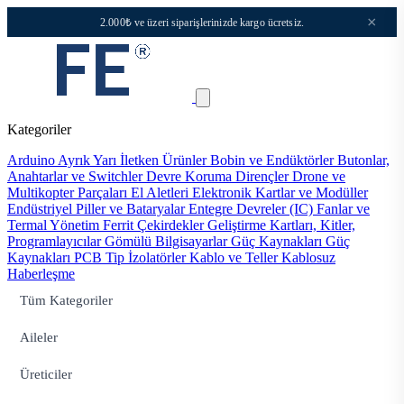
×
2.000₺ ve üzeri siparişlerinizde kargo ücretsiz.
Kategoriler
Arduino
Ayrık Yarı İletken Ürünler
Bobin ve Endüktörler
Butonlar,
Anahtarlar ve Switchler
Devre Koruma
Dirençler
Drone ve
Multikopter Parçaları
El Aletleri
Elektronik Kartlar ve Modüller
Endüstriyel Piller ve Bataryalar
Entegre Devreler (IC)
Fanlar ve
Termal Yönetim
Ferrit Çekirdekler
Geliştirme Kartları, Kitler,
Programlayıcılar
Gömülü Bilgisayarlar
Güç Kaynakları
Güç
Kaynakları PCB Tip
İzolatörler
Kablo ve Teller
Kablosuz
Haberleşme
Tüm Kategoriler
Aileler
Üreticiler