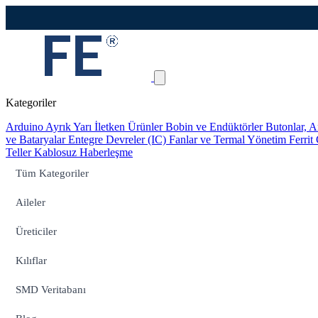
Kategoriler
Arduino
Ayrık Yarı İletken Ürünler
Bobin ve Endüktörler
Butonlar, A
ve Bataryalar
Entegre Devreler (IC)
Fanlar ve Termal Yönetim
Ferrit
Teller
Kablosuz Haberleşme
Tüm Kategoriler
Aileler
Üreticiler
Kılıflar
SMD Veritabanı