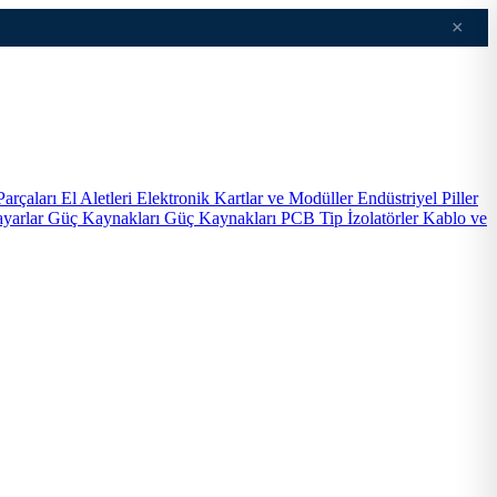
×
Parçaları
El Aletleri
Elektronik Kartlar ve Modüller
Endüstriyel Piller
ayarlar
Güç Kaynakları
Güç Kaynakları PCB Tip
İzolatörler
Kablo ve