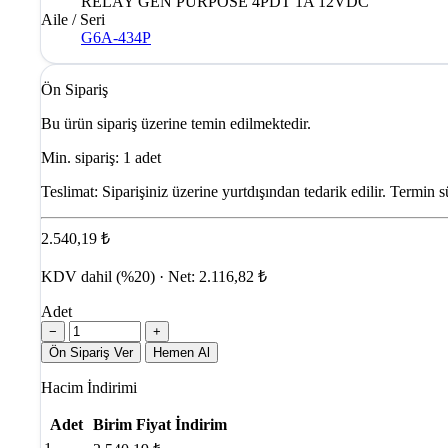
RELAY GEN PURPOSE 4PDT 1A 12VDC
Aile / Seri
G6A-434P
Ön Sipariş
Bu ürün sipariş üzerine temin edilmektedir.
Min. sipariş: 1 adet
Teslimat:
Siparişiniz üzerine yurtdışından tedarik edilir. Termin s
2.540,19 ₺
KDV dahil (%20) · Net: 2.116,82 ₺
Adet
−
+
Ön Sipariş Ver
Hemen Al
Hacim İndirimi
Adet
Birim Fiyat
İndirim