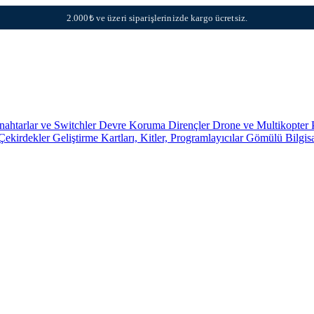
2.000₺ ve üzeri siparişlerinizde kargo ücretsiz.
nahtarlar ve Switchler
Devre Koruma
Dirençler
Drone ve Multikopter 
 Çekirdekler
Geliştirme Kartları, Kitler, Programlayıcılar
Gömülü Bilgis