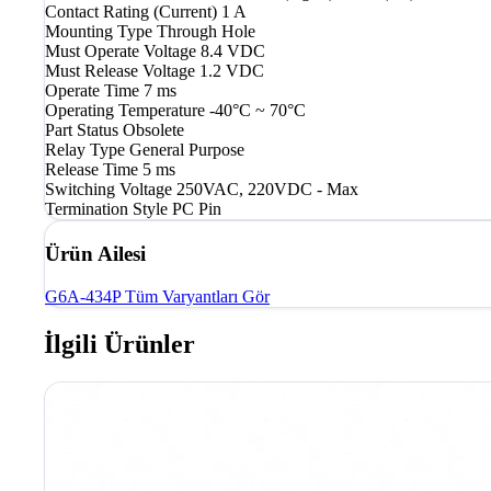
Contact Rating (Current)
1 A
Mounting Type
Through Hole
Must Operate Voltage
8.4 VDC
Must Release Voltage
1.2 VDC
Operate Time
7 ms
Operating Temperature
-40°C ~ 70°C
Part Status
Obsolete
Relay Type
General Purpose
Release Time
5 ms
Switching Voltage
250VAC, 220VDC - Max
Termination Style
PC Pin
Ürün Ailesi
G6A-434P
Tüm Varyantları Gör
İlgili Ürünler