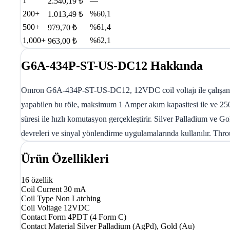
1
—
2.540,19 ₺
200+
%60,1
1.013,49 ₺
500+
%61,4
979,70 ₺
1,000+
%62,1
963,00 ₺
G6A-434P-ST-US-DC12 Hakkında
Omron G6A-434P-ST-US-DC12, 12VDC coil voltajı ile çalışan gen
yapabilen bu röle, maksimum 1 Amper akım kapasitesi ile ve 250
süresi ile hızlı komutasyon gerçekleştirir. Silver Palladium ve G
devreleri ve sinyal yönlendirme uygulamalarında kullanılır. Thr
Ürün Özellikleri
16 özellik
Coil Current
30 mA
Coil Type
Non Latching
Coil Voltage
12VDC
Contact Form
4PDT (4 Form C)
Contact Material
Silver Palladium (AgPd), Gold (Au)