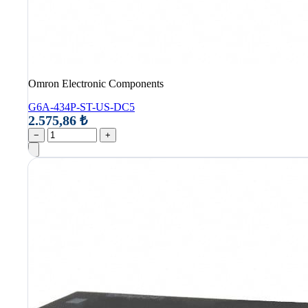
Omron Electronic Components
G6A-434P-ST-US-DC5
2.575,86 ₺
−
+