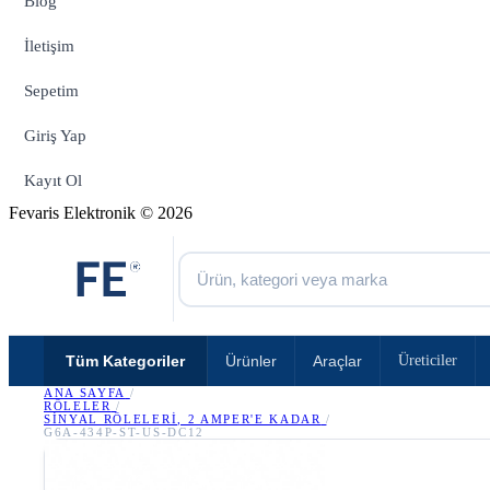
Blog
İletişim
Sepetim
Giriş Yap
Kayıt Ol
Fevaris Elektronik © 2026
Tüm Kategoriler
Ürünler
Araçlar
Üreticiler
ANA SAYFA
/
RÖLELER
/
SINYAL RÖLELERI, 2 AMPER'E KADAR
/
G6A-434P-ST-US-DC12