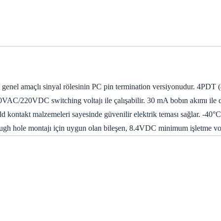
el amaçlı sinyal rölesinin PC pin termination versiyonudur. 4PDT (4
VAC/220VDC switching voltajı ile çalışabilir. 30 mA bobın akımı ile d
old kontakt malzemeleri sayesinde güvenilir elektrik teması sağlar. -40°C
ough hole montajı için uygun olan bileşen, 8.4VDC minimum işletme volt