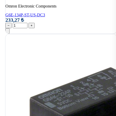
Omron Electronic Components
G6E-134P-ST-US-DC3
233,27 ₺
−
+