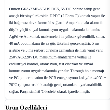
Omron G6A-234P-ST-US DC5, 5VDC bobine sahip genel
amaçlı bir sinyal rölesidir. DPDT (2 Form C) kontak yapısı ile
iki bağımsız devre kontrolü sağlar. 1 Amper kontakt akımı ile
düşük güçlü sinyal komutasyon uygulamalarında kullanılır.
AgPd ve Au kontak malzemeleri ile yüksek güvenilirlik sunar.
40 mA bobini akımı ile az güç tüketimi gerçekleştirir. 5 ms
işletme ve 3 ms serbest bırakma zamanları ile hızlı yanıt verir.
250VAC/220VDC maksimum anahtarlama voltajı ile
endüstriyel kontrol, otomasyon, test cihazları ve sinyal
komutasyonu uygulamalarında yer alır. Through hole montajı
ve PC pin termination ile PCB entegrasyonu kolaydır. -40°C ~
70°C çalışma sıcaklık aralığı geniş ortamlara uyarlanabilirlik
sağlar. Parça statüsü 'Obsolete' olarak işaretlenmiştir.
Ürün Özellikleri