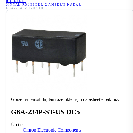
RÖLELER
/
SINYAL RÖLELERI, 2 AMPER'E KADAR
/
G6A-234P-ST-US DC5
Görseller temsilidir, tam özellikler için datasheet'e bakınız.
G6A-234P-ST-US DC5
Üretici
Omron Electronic Components