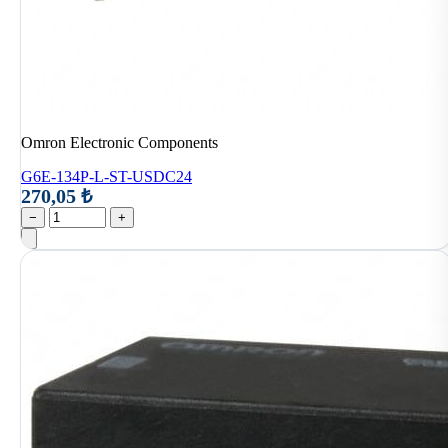
Omron Electronic Components
G6E-134P-L-ST-USDC24
270,05 ₺
−
+