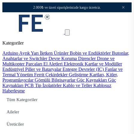
×
2.000₺ ve üzeri siparişlerinizde kargo ücretsiz.
Kategoriler
Arduino
Ayrık Yarı İletken Ürünler
Bobin ve Endüktörler
Butonlar,
Anahtarlar ve Switchler
Devre Koruma
Dirençler
Drone ve
Multikopter Parçaları
El Aletleri
Elektronik Kartlar ve Modüller
Endüstriyel Piller ve Bataryalar
Entegre Devreler (IC)
Fanlar ve
Termal Yönetim
Ferrit Çekirdekler
Geliştirme Kartları, Kitler,
Programlayıcılar
Gömülü Bilgisayarlar
Güç Kaynakları
Güç
Kaynakları PCB Tip
İzolatörler
Kablo ve Teller
Kablosuz
Haberleşme
Tüm Kategoriler
Aileler
Üreticiler