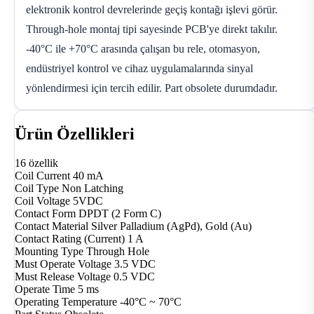
elektronik kontrol devrelerinde geçiş kontağı işlevi görür.
Through-hole montaj tipi sayesinde PCB'ye direkt takılır.
-40°C ile +70°C arasında çalışan bu rele, otomasyon,
endüstriyel kontrol ve cihaz uygulamalarında sinyal
yönlendirmesi için tercih edilir. Part obsolete durumdadır.
Ürün Özellikleri
16 özellik
Coil Current
40 mA
Coil Type
Non Latching
Coil Voltage
5VDC
Contact Form
DPDT (2 Form C)
Contact Material
Silver Palladium (AgPd), Gold (Au)
Contact Rating (Current)
1 A
Mounting Type
Through Hole
Must Operate Voltage
3.5 VDC
Must Release Voltage
0.5 VDC
Operate Time
5 ms
Operating Temperature
-40°C ~ 70°C