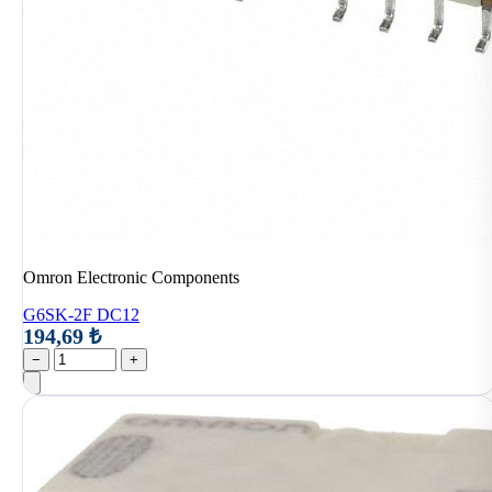
Omron Electronic Components
G6SK-2F DC12
194,69 ₺
−
+