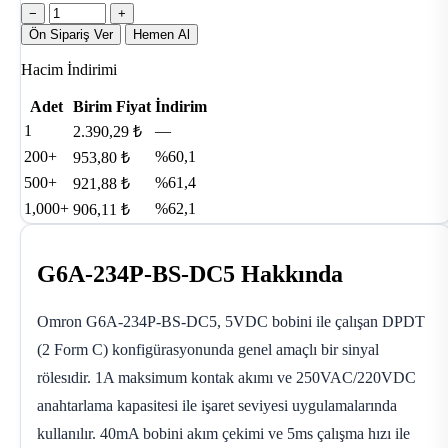
−
+
Ön Sipariş Ver
Hemen Al
Hacim İndirimi
Adet
Birim Fiyat
İndirim
1
—
2.390,29 ₺
200+
%60,1
953,80 ₺
500+
%61,4
921,88 ₺
1,000+
%62,1
906,11 ₺
G6A-234P-BS-DC5 Hakkında
Omron G6A-234P-BS-DC5, 5VDC bobini ile çalışan DPDT
(2 Form C) konfigürasyonunda genel amaçlı bir sinyal
rölesıdir. 1A maksimum kontak akımı ve 250VAC/220VDC
anahtarlama kapasitesi ile işaret seviyesi uygulamalarında
kullanılır. 40mA bobini akım çekimi ve 5ms çalışma hızı ile