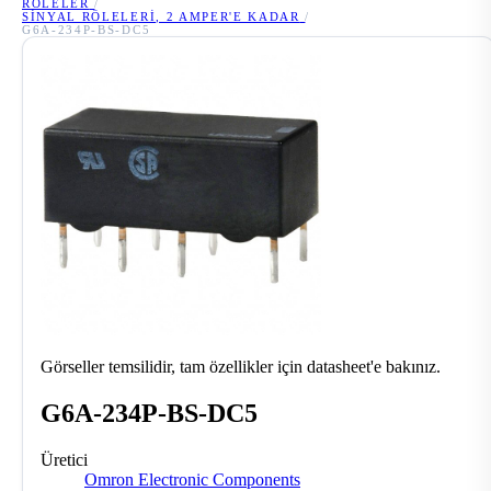
RÖLELER
/
SINYAL RÖLELERI, 2 AMPER'E KADAR
/
G6A-234P-BS-DC5
Görseller temsilidir, tam özellikler için datasheet'e bakınız.
G6A-234P-BS-DC5
Üretici
Omron Electronic Components