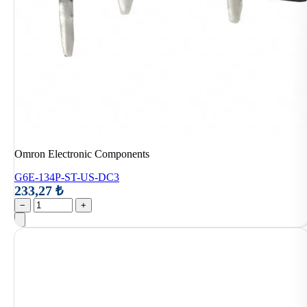
Omron Electronic Components
G6E-134P-ST-US-DC3
233,27 ₺
−
+