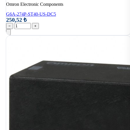
Omron Electronic Components
G6A-274P-ST40-US-DC5
250,52 ₺
−
+