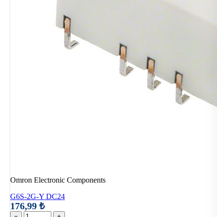
Omron Electronic Components
G6S-2G-Y DC24
176,99 ₺
−
+