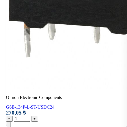
Omron Electronic Components
G6E-134P-L-ST-USDC24
270,05 ₺
−
+