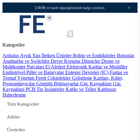
×
2.000₺ ve üzeri siparişlerinizde kargo ücretsiz.
Kategoriler
Arduino
Ayrık Yarı İletken Ürünler
Bobin ve Endüktörler
Butonlar,
Anahtarlar ve Switchler
Devre Koruma
Dirençler
Drone ve
Multikopter Parçaları
El Aletleri
Elektronik Kartlar ve Modüller
Endüstriyel Piller ve Bataryalar
Entegre Devreler (IC)
Fanlar ve
Termal Yönetim
Ferrit Çekirdekler
Geliştirme Kartları, Kitler,
Programlayıcılar
Gömülü Bilgisayarlar
Güç Kaynakları
Güç
Kaynakları PCB Tip
İzolatörler
Kablo ve Teller
Kablosuz
Haberleşme
Tüm Kategoriler
Aileler
Üreticiler