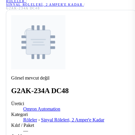
RÖLELER
/
SINYAL RÖLELERI, 2 AMPER'E KADAR
/
G2AK-234A DC48
Görsel mevcut değil
G2AK-234A DC48
Üretici
Omron Automation
Kategori
Röleler
›
Sinyal Röleleri, 2 Amper'e Kadar
Kılıf / Paket
—