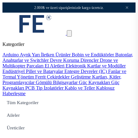
×
2.000₺ ve üzeri siparişlerinizde kargo ücretsiz.
Kategoriler
Arduino
Ayrık Yarı İletken Ürünler
Bobin ve Endüktörler
Butonlar,
Anahtarlar ve Switchler
Devre Koruma
Dirençler
Drone ve
Multikopter Parçaları
El Aletleri
Elektronik Kartlar ve Modüller
Endüstriyel Piller ve Bataryalar
Entegre Devreler (IC)
Fanlar ve
Termal Yönetim
Ferrit Çekirdekler
Geliştirme Kartları, Kitler,
Programlayıcılar
Gömülü Bilgisayarlar
Güç Kaynakları
Güç
Kaynakları PCB Tip
İzolatörler
Kablo ve Teller
Kablosuz
Haberleşme
Tüm Kategoriler
Aileler
Üreticiler