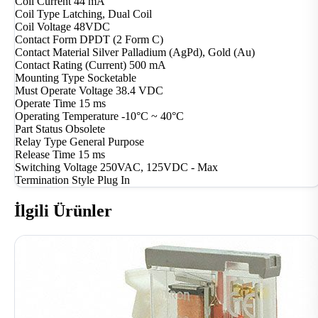
Coil Current
44 mA
Coil Type
Latching, Dual Coil
Coil Voltage
48VDC
Contact Form
DPDT (2 Form C)
Contact Material
Silver Palladium (AgPd), Gold (Au)
Contact Rating (Current)
500 mA
Mounting Type
Socketable
Must Operate Voltage
38.4 VDC
Operate Time
15 ms
Operating Temperature
-10°C ~ 40°C
Part Status
Obsolete
Relay Type
General Purpose
Release Time
15 ms
Switching Voltage
250VAC, 125VDC - Max
Termination Style
Plug In
İlgili Ürünler