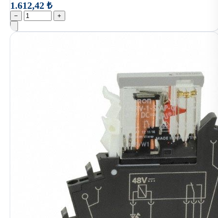
1.612,42 ₺
−
+