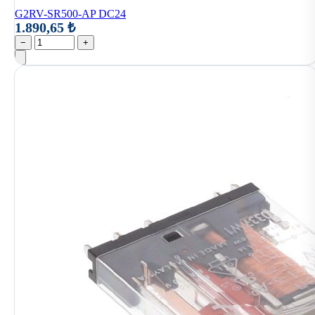
G2RV-SR500-AP DC24
1.890,65 ₺
−
+