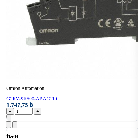
Omron Automation
G2RV-SR500-AP AC110
1.747,75 ₺
−
+
İlgili