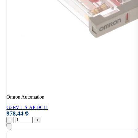
Omron Automation
G2RV-1-S-AP DC11
978,44 ₺
−
+