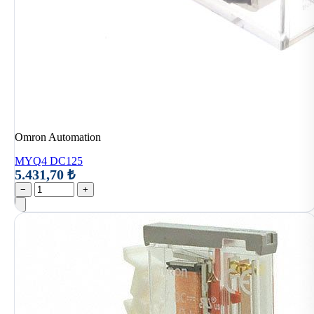
Omron Automation
MYQ4 DC125
5.431,70 ₺
−
+