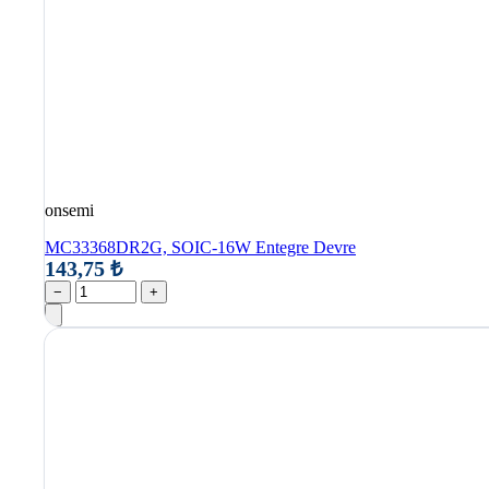
onsemi
MC33368DR2G, SOIC-16W Entegre Devre
143,75 ₺
−
+