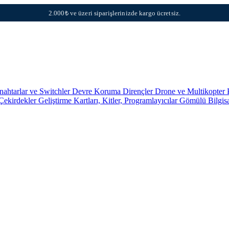
2.000₺ ve üzeri siparişlerinizde kargo ücretsiz.
nahtarlar ve Switchler
Devre Koruma
Dirençler
Drone ve Multikopter 
 Çekirdekler
Geliştirme Kartları, Kitler, Programlayıcılar
Gömülü Bilgis