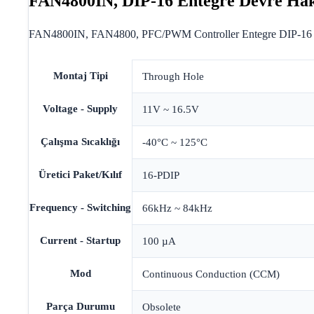
FAN4800IN, DIP-16 Entegre Devre Ha
FAN4800IN, FAN4800, PFC/PWM Controller Entegre DIP-16 K
Montaj Tipi
Through Hole
Voltage - Supply
11V ~ 16.5V
Çalışma Sıcaklığı
-40°C ~ 125°C
Üretici Paket/Kılıf
16-PDIP
Frequency - Switching
66kHz ~ 84kHz
Current - Startup
100 µA
Mod
Continuous Conduction (CCM)
Parça Durumu
Obsolete