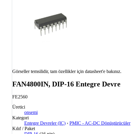
Görseller temsilidir, tam özellikler için datasheet'e bakınız.
FAN4800IN, DIP-16 Entegre Devre
FE2560
Üretici
onsemi
Kategori
Entegre Devreler (IC)
›
PMIC - AC-DC Dönüştürücüler
Kılıf / Paket
DIP-16
(16 pin)