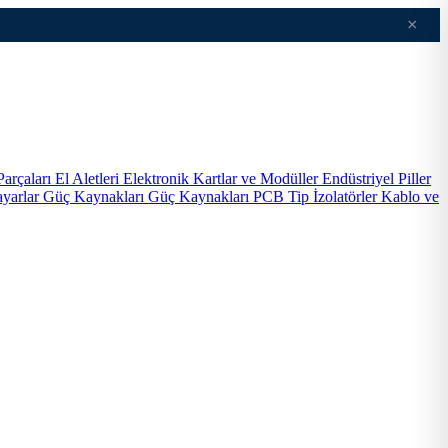
×
Parçaları
El Aletleri
Elektronik Kartlar ve Modüller
Endüstriyel Piller
ayarlar
Güç Kaynakları
Güç Kaynakları PCB Tip
İzolatörler
Kablo ve