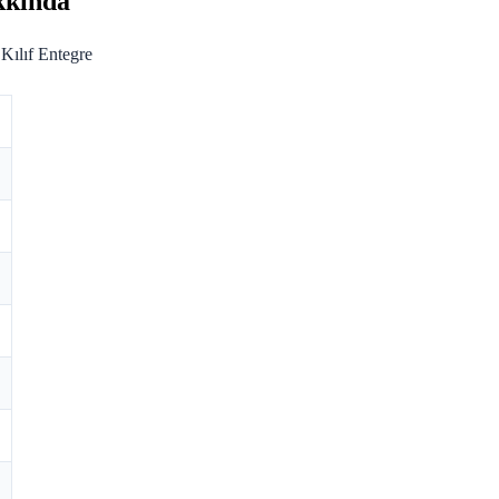
kkında
ılıf Entegre