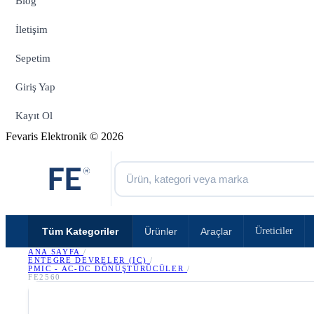
Blog
İletişim
Sepetim
Giriş Yap
Kayıt Ol
Fevaris Elektronik © 2026
Tüm Kategoriler
Ürünler
Araçlar
Üreticiler
ANA SAYFA
/
ENTEGRE DEVRELER (IC)
/
PMIC - AC-DC DÖNÜŞTÜRÜCÜLER
/
FE2560