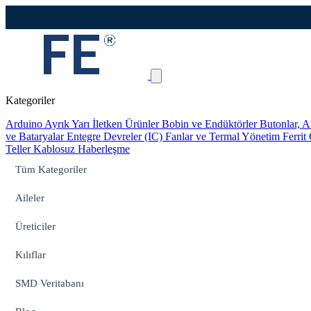
Kategoriler
Arduino
Ayrık Yarı İletken Ürünler
Bobin ve Endüktörler
Butonlar, A
ve Bataryalar
Entegre Devreler (IC)
Fanlar ve Termal Yönetim
Ferrit
Teller
Kablosuz Haberleşme
Tüm Kategoriler
Aileler
Üreticiler
Kılıflar
SMD Veritabanı