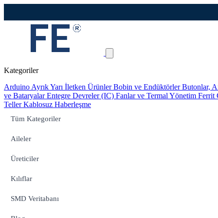
Kategoriler
Arduino
Ayrık Yarı İletken Ürünler
Bobin ve Endüktörler
Butonlar, A
ve Bataryalar
Entegre Devreler (IC)
Fanlar ve Termal Yönetim
Ferrit
Teller
Kablosuz Haberleşme
Tüm Kategoriler
Aileler
Üreticiler
Kılıflar
SMD Veritabanı