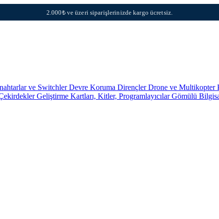
2.000₺ ve üzeri siparişlerinizde kargo ücretsiz.
nahtarlar ve Switchler
Devre Koruma
Dirençler
Drone ve Multikopter 
 Çekirdekler
Geliştirme Kartları, Kitler, Programlayıcılar
Gömülü Bilgis