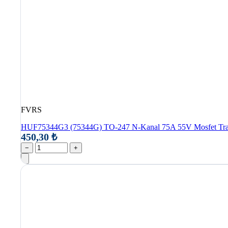
FVRS
HUF75344G3 (75344G) TO-247 N-Kanal 75A 55V Mosfet Tran
450,30 ₺
−
+