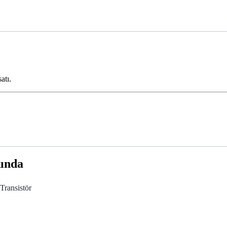
atı.
kında
ransistör