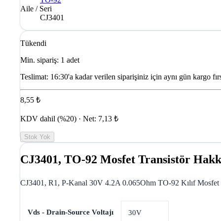
Aile / Seri
CJ3401
Tükendi
Min. sipariş: 1 adet
Teslimat:
16:30'a kadar verilen siparişiniz için aynı gün kargo fırs
8,55 ₺
KDV dahil (%20) · Net: 7,13 ₺
Stok Yok
CJ3401, TO-92 Mosfet Transistör Hak
CJ3401, R1, P-Kanal 30V 4.2A 0.065Ohm TO-92 Kılıf Mosfet T
Vds - Drain-Source Voltajı
30V