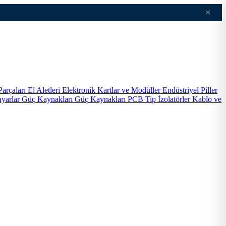
×
Parçaları
El Aletleri
Elektronik Kartlar ve Modüller
Endüstriyel Piller
ayarlar
Güç Kaynakları
Güç Kaynakları PCB Tip
İzolatörler
Kablo ve