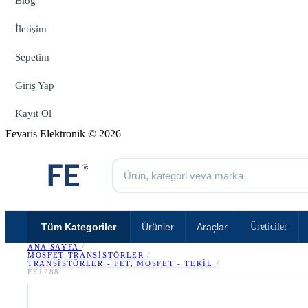
Blog
İletişim
Sepetim
Giriş Yap
Kayıt Ol
Fevaris Elektronik © 2026
Tüm Kategoriler
Ürünler
Araçlar
Üreticiler
ANA SAYFA
/
MOSFET TRANSISTÖRLER
/
TRANSISTÖRLER - FET, MOSFET - TEKIL
/
FE1288