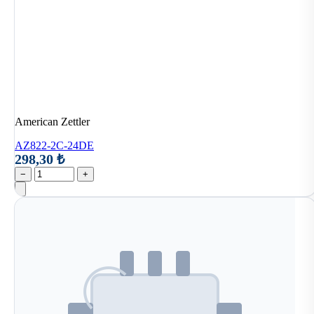
American Zettler
AZ822-2C-24DE
298,30 ₺
−
+