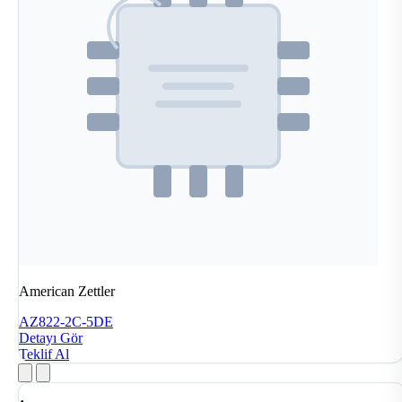
American Zettler
AZ822-2C-5DE
Detayı Gör
Teklif Al