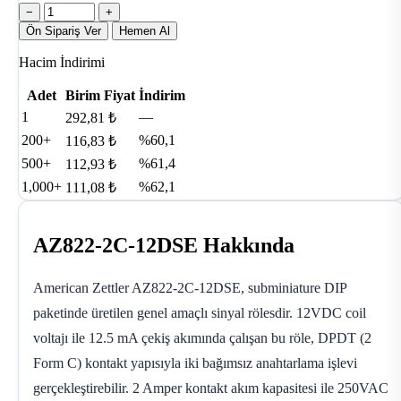
−
+
Ön Sipariş Ver
Hemen Al
Hacim İndirimi
Adet
Birim Fiyat
İndirim
1
—
292,81 ₺
200+
%60,1
116,83 ₺
500+
%61,4
112,93 ₺
1,000+
%62,1
111,08 ₺
AZ822-2C-12DSE Hakkında
American Zettler AZ822-2C-12DSE, subminiature DIP
paketinde üretilen genel amaçlı sinyal rölesdir. 12VDC coil
voltajı ile 12.5 mA çekiş akımında çalışan bu röle, DPDT (2
Form C) kontakt yapısıyla iki bağımsız anahtarlama işlevi
gerçekleştirebilir. 2 Amper kontakt akım kapasitesi ile 250VAC