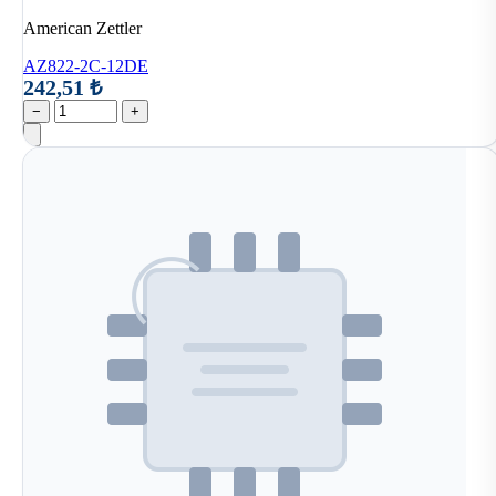
American Zettler
AZ822-2C-12DE
242,51 ₺
−
+