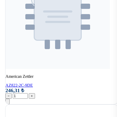
American Zettler
AZ822-2C-9DE
246,31 ₺
−
+