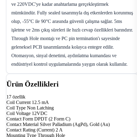
ve 220VDC'ye kadar anahtarlama gerçekleştirmek
mümkündür. Fully sealed tasarımıyla dış etkenlerden korunmuş
olup, -55°C ile 90°C arasında güvenli çalışma sağlar. 5ms
işletme ve 2ms çıkış süreleri ile hızlı cevap özellikleri barındırır.
Through Hole montajı ve PC pin termination'ı sayesinde
geleneksel PCB tasarımlarında kolayca entegre edilir.
Otomasyon, sinyal denetimi, aydınlatma kumandası ve
endüstriyel kontrol uygulamalarında yaygın olarak kullanılır.
Ürün Özellikleri
17 özellik
Coil Current
12.5 mA
Coil Type
Non Latching
Coil Voltage
12VDC
Contact Form
DPDT (2 Form C)
Contact Material
Silver Palladium (AgPd), Gold (Au)
Contact Rating (Current)
2 A
Mounting Type
Through Hole