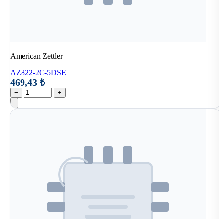
American Zettler
AZ822-2C-5DSE
469,43 ₺
−
+