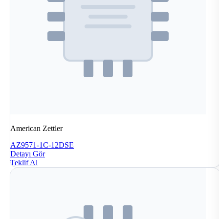
American Zettler
AZ9571-1C-12DSE
Detayı Gör
Teklif Al