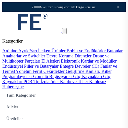
×
2.000₺ ve üzeri siparişlerinizde kargo ücretsiz.
Kategoriler
Arduino
Ayrık Yarı İletken Ürünler
Bobin ve Endüktörler
Butonlar,
Anahtarlar ve Switchler
Devre Koruma
Dirençler
Drone ve
Multikopter Parçaları
El Aletleri
Elektronik Kartlar ve Modüller
Endüstriyel Piller ve Bataryalar
Entegre Devreler (IC)
Fanlar ve
Termal Yönetim
Ferrit Çekirdekler
Geliştirme Kartları, Kitler,
Programlayıcılar
Gömülü Bilgisayarlar
Güç Kaynakları
Güç
Kaynakları PCB Tip
İzolatörler
Kablo ve Teller
Kablosuz
Haberleşme
Tüm Kategoriler
Aileler
Üreticiler