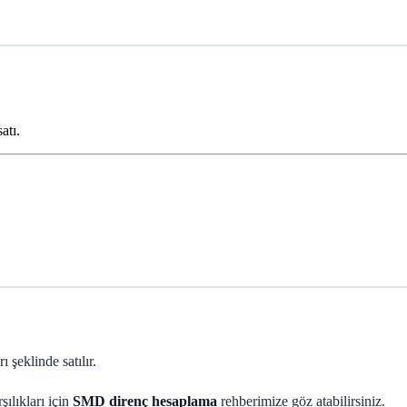
atı.
eklinde satılır.
ılıkları için
SMD direnç hesaplama
rehberimize göz atabilirsiniz.