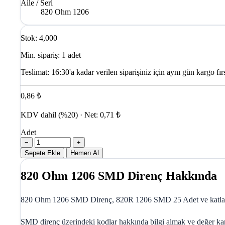
Aile / Seri
820 Ohm 1206
Stok: 4,000
Min. sipariş: 1 adet
Teslimat:
16:30'a kadar verilen siparişiniz için aynı gün kargo fırs
0,86 ₺
KDV dahil (%20) · Net: 0,71 ₺
Adet
−
+
Sepete Ekle
Hemen Al
820 Ohm 1206 SMD Direnç Hakkında
820 Ohm 1206 SMD Direnç, 820R 1206 SMD 25 Adet ve katları ş
SMD direnç üzerindeki kodlar hakkında bilgi almak ve değer karş