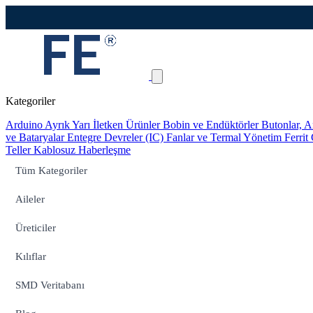
Kategoriler
Arduino
Ayrık Yarı İletken Ürünler
Bobin ve Endüktörler
Butonlar, A
ve Bataryalar
Entegre Devreler (IC)
Fanlar ve Termal Yönetim
Ferrit
Teller
Kablosuz Haberleşme
Tüm Kategoriler
Aileler
Üreticiler
Kılıflar
SMD Veritabanı