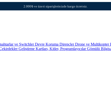
2.000₺ ve üzeri siparişlerinizde kargo ücretsiz.
nahtarlar ve Switchler
Devre Koruma
Dirençler
Drone ve Multikopter 
 Çekirdekler
Geliştirme Kartları, Kitler, Programlayıcılar
Gömülü Bilgis