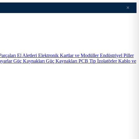
×
Parçaları
El Aletleri
Elektronik Kartlar ve Modüller
Endüstriyel Piller
ayarlar
Güç Kaynakları
Güç Kaynakları PCB Tip
İzolatörler
Kablo ve