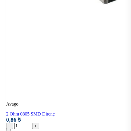
Avago
2 Ohm 0805 SMD Direnç
0,86 ₺
−
+