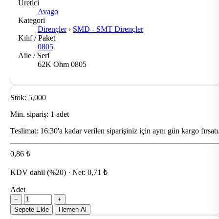
Üretici
Avago
Kategori
Dirençler
›
SMD - SMT Dirençler
Kılıf / Paket
0805
Aile / Seri
62K Ohm 0805
Stok: 5,000
Min. sipariş: 1 adet
Teslimat:
16:30'a kadar verilen siparişiniz için aynı gün kargo fırsatı
0,86 ₺
KDV dahil (%20) · Net: 0,71 ₺
Adet
−
+
Sepete Ekle
Hemen Al