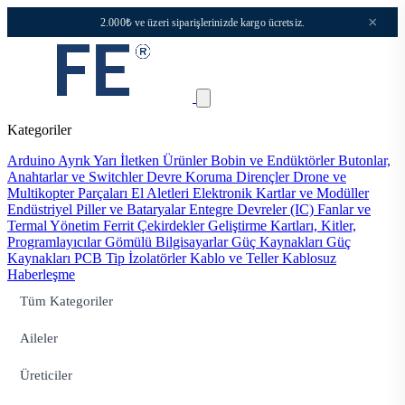
×
2.000₺ ve üzeri siparişlerinizde kargo ücretsiz.
Kategoriler
Arduino
Ayrık Yarı İletken Ürünler
Bobin ve Endüktörler
Butonlar,
Anahtarlar ve Switchler
Devre Koruma
Dirençler
Drone ve
Multikopter Parçaları
El Aletleri
Elektronik Kartlar ve Modüller
Endüstriyel Piller ve Bataryalar
Entegre Devreler (IC)
Fanlar ve
Termal Yönetim
Ferrit Çekirdekler
Geliştirme Kartları, Kitler,
Programlayıcılar
Gömülü Bilgisayarlar
Güç Kaynakları
Güç
Kaynakları PCB Tip
İzolatörler
Kablo ve Teller
Kablosuz
Haberleşme
Tüm Kategoriler
Aileler
Üreticiler