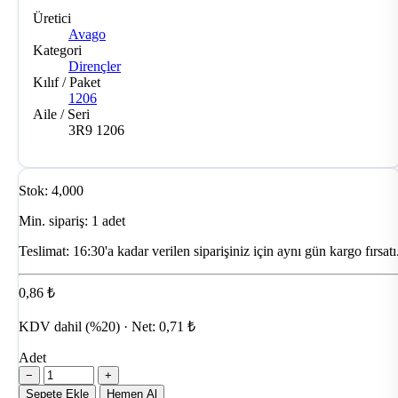
Üretici
Avago
Kategori
Dirençler
Kılıf / Paket
1206
Aile / Seri
3R9 1206
Stok: 4,000
Min. sipariş: 1 adet
Teslimat:
16:30'a kadar verilen siparişiniz için aynı gün kargo fırsatı
0,86 ₺
KDV dahil (%20) · Net: 0,71 ₺
Adet
−
+
Sepete Ekle
Hemen Al