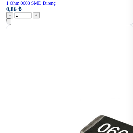
1 Ohm 0603 SMD Direnç
0,86 ₺
−
+