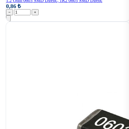
1.2 Ohm 0603 SMD Direnç, 1R2 0603 SMD Direnç
0,86 ₺
−
+