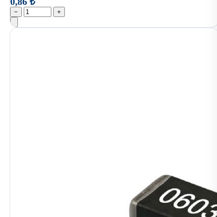
0,86 ₺
−
+