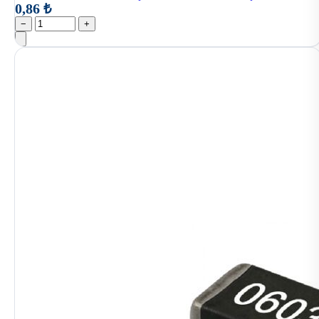
0,86 ₺
−
+