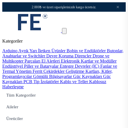
×
2.000₺ ve üzeri siparişlerinizde kargo ücretsiz.
Kategoriler
Arduino
Ayrık Yarı İletken Ürünler
Bobin ve Endüktörler
Butonlar,
Anahtarlar ve Switchler
Devre Koruma
Dirençler
Drone ve
Multikopter Parçaları
El Aletleri
Elektronik Kartlar ve Modüller
Endüstriyel Piller ve Bataryalar
Entegre Devreler (IC)
Fanlar ve
Termal Yönetim
Ferrit Çekirdekler
Geliştirme Kartları, Kitler,
Programlayıcılar
Gömülü Bilgisayarlar
Güç Kaynakları
Güç
Kaynakları PCB Tip
İzolatörler
Kablo ve Teller
Kablosuz
Haberleşme
Tüm Kategoriler
Aileler
Üreticiler