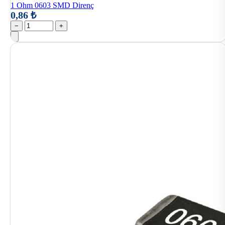
1 Ohm 0603 SMD Direnç
0,86 ₺
−
+