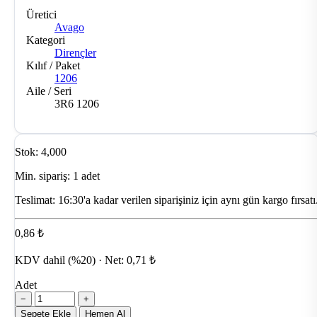
Üretici
Avago
Kategori
Dirençler
Kılıf / Paket
1206
Aile / Seri
3R6 1206
Stok: 4,000
Min. sipariş: 1 adet
Teslimat:
16:30'a kadar verilen siparişiniz için aynı gün kargo fırsatı
0,86 ₺
KDV dahil (%20) · Net: 0,71 ₺
Adet
−
+
Sepete Ekle
Hemen Al