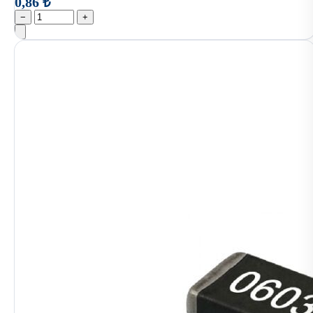
0,86 ₺
−
+