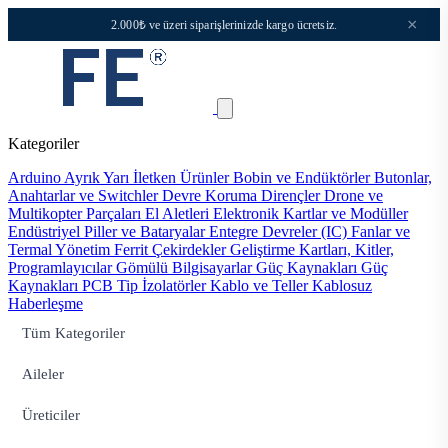
×
2.000₺ ve üzeri siparişlerinizde kargo ücretsiz.
Kategoriler
Arduino
Ayrık Yarı İletken Ürünler
Bobin ve Endüktörler
Butonlar,
Anahtarlar ve Switchler
Devre Koruma
Dirençler
Drone ve
Multikopter Parçaları
El Aletleri
Elektronik Kartlar ve Modüller
Endüstriyel Piller ve Bataryalar
Entegre Devreler (IC)
Fanlar ve
Termal Yönetim
Ferrit Çekirdekler
Geliştirme Kartları, Kitler,
Programlayıcılar
Gömülü Bilgisayarlar
Güç Kaynakları
Güç
Kaynakları PCB Tip
İzolatörler
Kablo ve Teller
Kablosuz
Haberleşme
Tüm Kategoriler
Aileler
Üreticiler