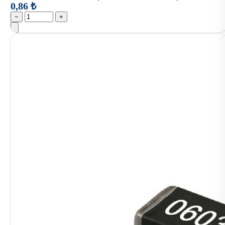
0,86 ₺
−
+