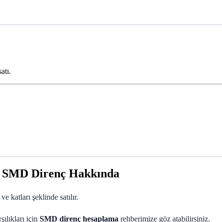
atı.
3 SMD Direnç Hakkında
tları şeklinde satılır.
ılıkları için
SMD direnç hesaplama
rehberimize göz atabilirsiniz.