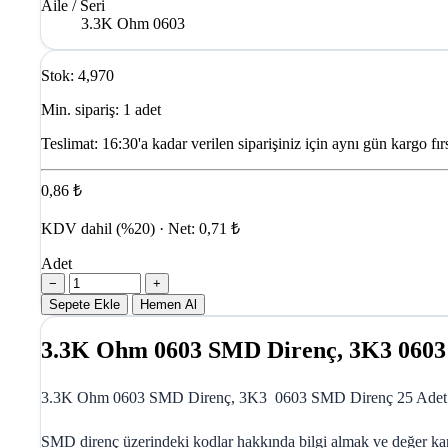
Aile / Seri
3.3K Ohm 0603
Stok: 4,970
Min. sipariş: 1 adet
Teslimat:
16:30'a kadar verilen siparişiniz için aynı gün kargo fırs
0,86 ₺
KDV dahil (%20) · Net: 0,71 ₺
Adet
−
+
Sepete Ekle
Hemen Al
3.3K Ohm 0603 SMD Direnç, 3K3 060
3.3K Ohm 0603 SMD Direnç, 3K3 0603 SMD Direnç 25 Adet ve ka
SMD direnç üzerindeki kodlar hakkında bilgi almak ve değer karş