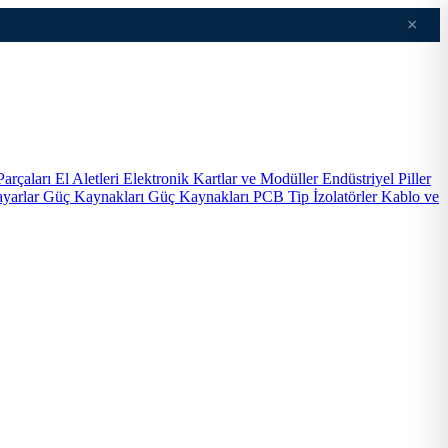
×
Parçaları
El Aletleri
Elektronik Kartlar ve Modüller
Endüstriyel Piller
ayarlar
Güç Kaynakları
Güç Kaynakları PCB Tip
İzolatörler
Kablo ve