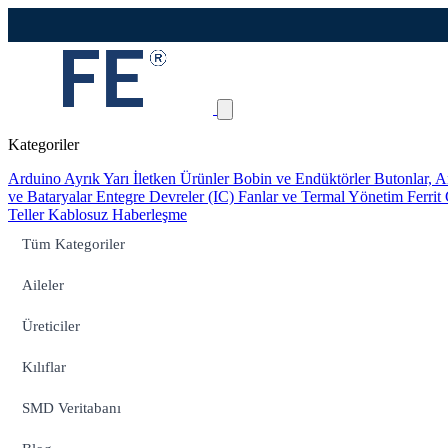
Kategoriler
Arduino
Ayrık Yarı İletken Ürünler
Bobin ve Endüktörler
Butonlar, A
ve Bataryalar
Entegre Devreler (IC)
Fanlar ve Termal Yönetim
Ferrit
Teller
Kablosuz Haberleşme
Tüm Kategoriler
Aileler
Üreticiler
Kılıflar
SMD Veritabanı