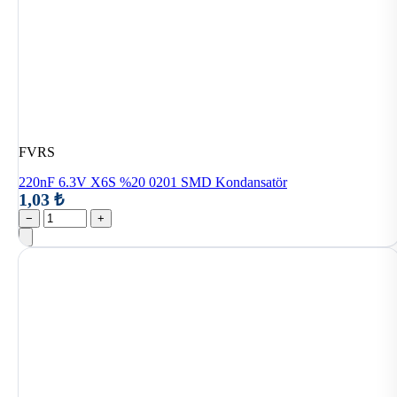
FVRS
220nF 6.3V X6S %20 0201 SMD Kondansatör
1,03 ₺
−
+