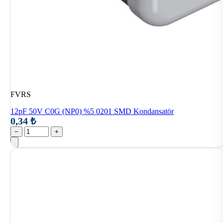
FVRS
12pF 50V C0G (NP0) %5 0201 SMD Kondansatör
0,34 ₺
−
+