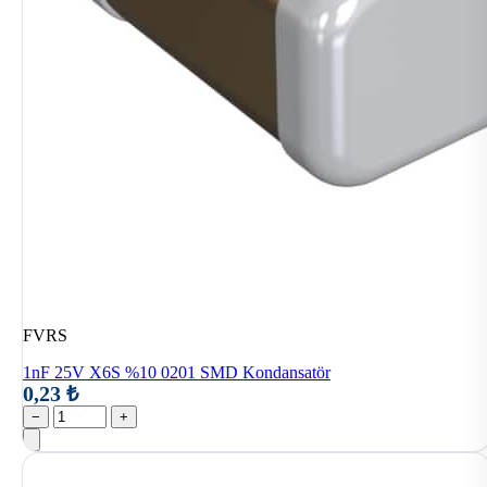
FVRS
1nF 25V X6S %10 0201 SMD Kondansatör
0,23 ₺
−
+