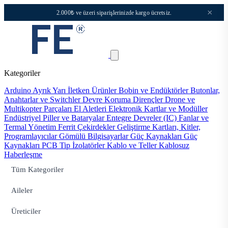
×
2.000₺ ve üzeri siparişlerinizde kargo ücretsiz.
Kategoriler
Arduino
Ayrık Yarı İletken Ürünler
Bobin ve Endüktörler
Butonlar,
Anahtarlar ve Switchler
Devre Koruma
Dirençler
Drone ve
Multikopter Parçaları
El Aletleri
Elektronik Kartlar ve Modüller
Endüstriyel Piller ve Bataryalar
Entegre Devreler (IC)
Fanlar ve
Termal Yönetim
Ferrit Çekirdekler
Geliştirme Kartları, Kitler,
Programlayıcılar
Gömülü Bilgisayarlar
Güç Kaynakları
Güç
Kaynakları PCB Tip
İzolatörler
Kablo ve Teller
Kablosuz
Haberleşme
Tüm Kategoriler
Aileler
Üreticiler