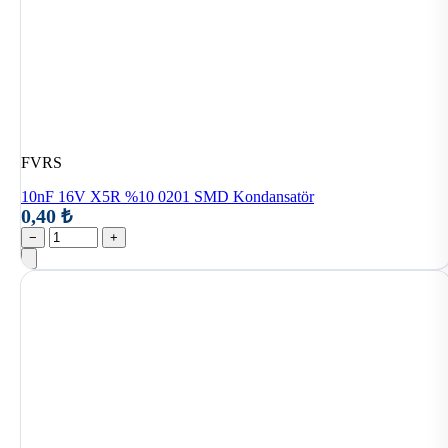
FVRS
10nF 16V X5R %10 0201 SMD Kondansatör
0,40 ₺
−
+