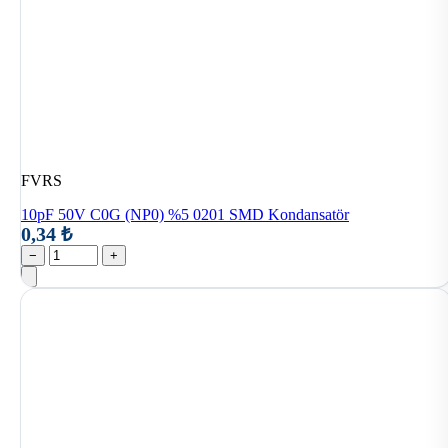
FVRS
10pF 50V C0G (NP0) %5 0201 SMD Kondansatör
0,34 ₺
−
+