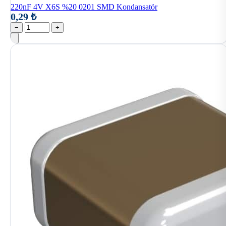
220nF 4V X6S %20 0201 SMD Kondansatör
0,29 ₺
−
+