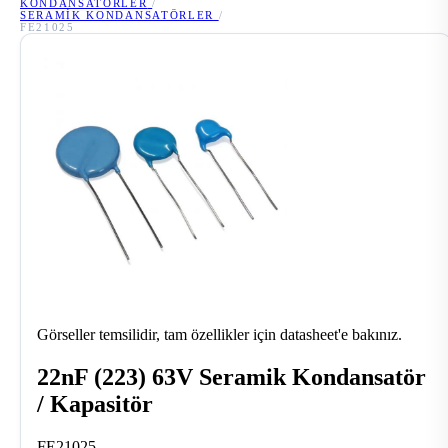
KONDANSATÖRLER
/
SERAMIK KONDANSATÖRLER
/
FE21025
Görseller temsilidir, tam özellikler için datasheet'e bakınız.
22nF (223) 63V Seramik Kondansatör
/ Kapasitör
FE21025