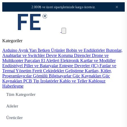
×
2.000₺ ve üzeri siparişlerinizde kargo ücretsiz.
Kategoriler
Arduino
Ayrık Yarı İletken Ürünler
Bobin ve Endüktörler
Butonlar,
Anahtarlar ve Switchler
Devre Koruma
Dirençler
Drone ve
Multikopter Parçaları
El Aletleri
Elektronik Kartlar ve Modüller
Endüstriyel Piller ve Bataryalar
Entegre Devreler (IC)
Fanlar ve
Termal Yönetim
Ferrit Çekirdekler
Geliştirme Kartları, Kitler,
Programlayıcılar
Gömülü Bilgisayarlar
Güç Kaynakları
Güç
Kaynakları PCB Tip
İzolatörler
Kablo ve Teller
Kablosuz
Haberleşme
Tüm Kategoriler
Aileler
Üreticiler