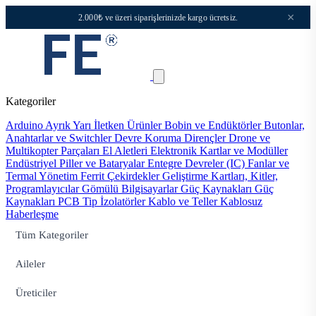
×
2.000₺ ve üzeri siparişlerinizde kargo ücretsiz.
Kategoriler
Arduino
Ayrık Yarı İletken Ürünler
Bobin ve Endüktörler
Butonlar,
Anahtarlar ve Switchler
Devre Koruma
Dirençler
Drone ve
Multikopter Parçaları
El Aletleri
Elektronik Kartlar ve Modüller
Endüstriyel Piller ve Bataryalar
Entegre Devreler (IC)
Fanlar ve
Termal Yönetim
Ferrit Çekirdekler
Geliştirme Kartları, Kitler,
Programlayıcılar
Gömülü Bilgisayarlar
Güç Kaynakları
Güç
Kaynakları PCB Tip
İzolatörler
Kablo ve Teller
Kablosuz
Haberleşme
Tüm Kategoriler
Aileler
Üreticiler