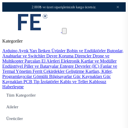
×
2.000₺ ve üzeri siparişlerinizde kargo ücretsiz.
Kategoriler
Arduino
Ayrık Yarı İletken Ürünler
Bobin ve Endüktörler
Butonlar,
Anahtarlar ve Switchler
Devre Koruma
Dirençler
Drone ve
Multikopter Parçaları
El Aletleri
Elektronik Kartlar ve Modüller
Endüstriyel Piller ve Bataryalar
Entegre Devreler (IC)
Fanlar ve
Termal Yönetim
Ferrit Çekirdekler
Geliştirme Kartları, Kitler,
Programlayıcılar
Gömülü Bilgisayarlar
Güç Kaynakları
Güç
Kaynakları PCB Tip
İzolatörler
Kablo ve Teller
Kablosuz
Haberleşme
Tüm Kategoriler
Aileler
Üreticiler