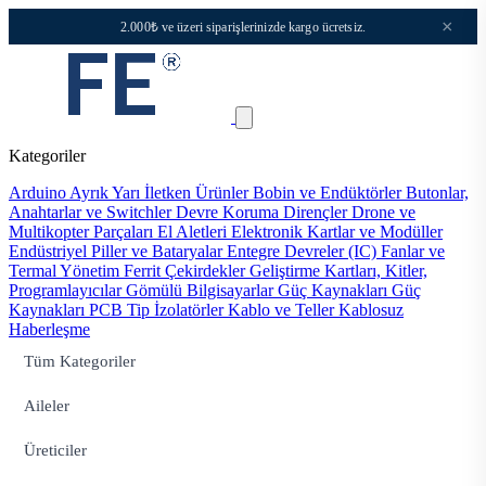
×
2.000₺ ve üzeri siparişlerinizde kargo ücretsiz.
Kategoriler
Arduino
Ayrık Yarı İletken Ürünler
Bobin ve Endüktörler
Butonlar,
Anahtarlar ve Switchler
Devre Koruma
Dirençler
Drone ve
Multikopter Parçaları
El Aletleri
Elektronik Kartlar ve Modüller
Endüstriyel Piller ve Bataryalar
Entegre Devreler (IC)
Fanlar ve
Termal Yönetim
Ferrit Çekirdekler
Geliştirme Kartları, Kitler,
Programlayıcılar
Gömülü Bilgisayarlar
Güç Kaynakları
Güç
Kaynakları PCB Tip
İzolatörler
Kablo ve Teller
Kablosuz
Haberleşme
Tüm Kategoriler
Aileler
Üreticiler