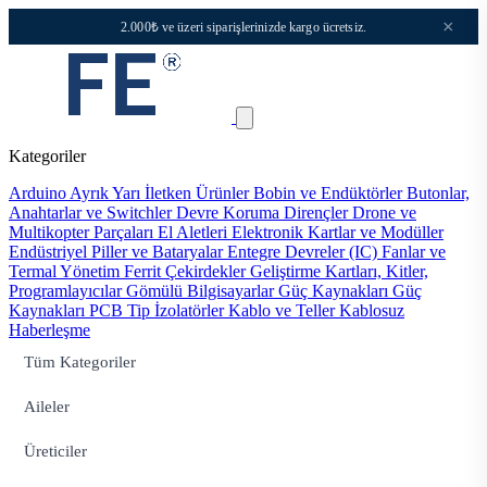
×
2.000₺ ve üzeri siparişlerinizde kargo ücretsiz.
Kategoriler
Arduino
Ayrık Yarı İletken Ürünler
Bobin ve Endüktörler
Butonlar,
Anahtarlar ve Switchler
Devre Koruma
Dirençler
Drone ve
Multikopter Parçaları
El Aletleri
Elektronik Kartlar ve Modüller
Endüstriyel Piller ve Bataryalar
Entegre Devreler (IC)
Fanlar ve
Termal Yönetim
Ferrit Çekirdekler
Geliştirme Kartları, Kitler,
Programlayıcılar
Gömülü Bilgisayarlar
Güç Kaynakları
Güç
Kaynakları PCB Tip
İzolatörler
Kablo ve Teller
Kablosuz
Haberleşme
Tüm Kategoriler
Aileler
Üreticiler