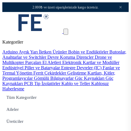
×
2.000₺ ve üzeri siparişlerinizde kargo ücretsiz.
Kategoriler
Arduino
Ayrık Yarı İletken Ürünler
Bobin ve Endüktörler
Butonlar,
Anahtarlar ve Switchler
Devre Koruma
Dirençler
Drone ve
Multikopter Parçaları
El Aletleri
Elektronik Kartlar ve Modüller
Endüstriyel Piller ve Bataryalar
Entegre Devreler (IC)
Fanlar ve
Termal Yönetim
Ferrit Çekirdekler
Geliştirme Kartları, Kitler,
Programlayıcılar
Gömülü Bilgisayarlar
Güç Kaynakları
Güç
Kaynakları PCB Tip
İzolatörler
Kablo ve Teller
Kablosuz
Haberleşme
Tüm Kategoriler
Aileler
Üreticiler