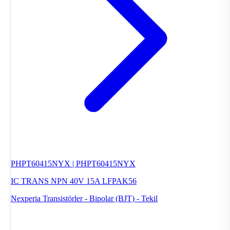
PHPT60415NYX | PHPT60415NYX
IC TRANS NPN 40V 15A LFPAK56
Nexperia
Transistörler - Bipolar (BJT) - Tekil