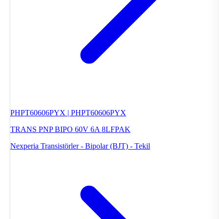
PHPT60606PYX | PHPT60606PYX
TRANS PNP BIPO 60V 6A 8LFPAK
Nexperia
Transistörler - Bipolar (BJT) - Tekil