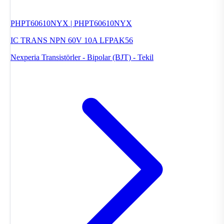
PHPT60610NYX | PHPT60610NYX
IC TRANS NPN 60V 10A LFPAK56
Nexperia
Transistörler - Bipolar (BJT) - Tekil