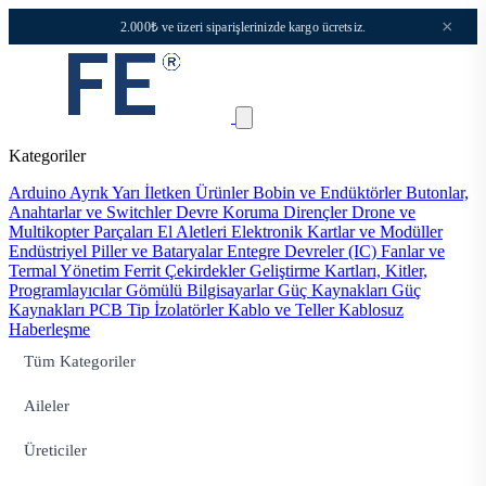
×
2.000₺ ve üzeri siparişlerinizde kargo ücretsiz.
Kategoriler
Arduino
Ayrık Yarı İletken Ürünler
Bobin ve Endüktörler
Butonlar,
Anahtarlar ve Switchler
Devre Koruma
Dirençler
Drone ve
Multikopter Parçaları
El Aletleri
Elektronik Kartlar ve Modüller
Endüstriyel Piller ve Bataryalar
Entegre Devreler (IC)
Fanlar ve
Termal Yönetim
Ferrit Çekirdekler
Geliştirme Kartları, Kitler,
Programlayıcılar
Gömülü Bilgisayarlar
Güç Kaynakları
Güç
Kaynakları PCB Tip
İzolatörler
Kablo ve Teller
Kablosuz
Haberleşme
Tüm Kategoriler
Aileler
Üreticiler