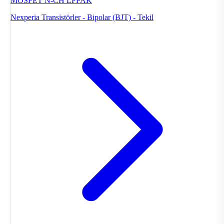
MOSFET N-CH LFPAK
Nexperia
Transistörler - Bipolar (BJT) - Tekil