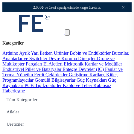
×
2.000₺ ve üzeri siparişlerinizde kargo ücretsiz.
Kategoriler
Arduino
Ayrık Yarı İletken Ürünler
Bobin ve Endüktörler
Butonlar,
Anahtarlar ve Switchler
Devre Koruma
Dirençler
Drone ve
Multikopter Parçaları
El Aletleri
Elektronik Kartlar ve Modüller
Endüstriyel Piller ve Bataryalar
Entegre Devreler (IC)
Fanlar ve
Termal Yönetim
Ferrit Çekirdekler
Geliştirme Kartları, Kitler,
Programlayıcılar
Gömülü Bilgisayarlar
Güç Kaynakları
Güç
Kaynakları PCB Tip
İzolatörler
Kablo ve Teller
Kablosuz
Haberleşme
Tüm Kategoriler
Aileler
Üreticiler