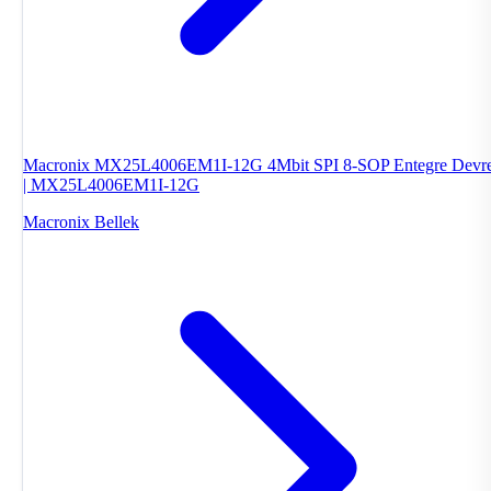
Macronix MX25L4006EM1I-12G 4Mbit SPI 8-SOP Entegre Devr
| MX25L4006EM1I-12G
Macronix
Bellek