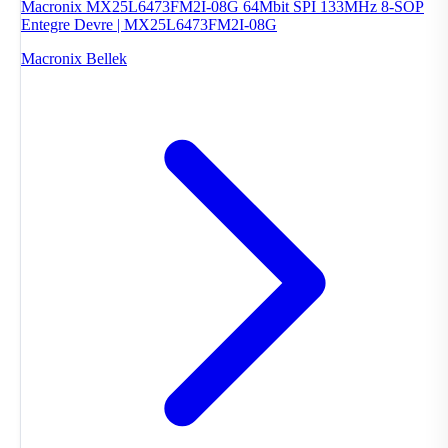
Macronix MX25L6473FM2I-08G 64Mbit SPI 133MHz 8-SOP
Entegre Devre | MX25L6473FM2I-08G
Macronix
Bellek