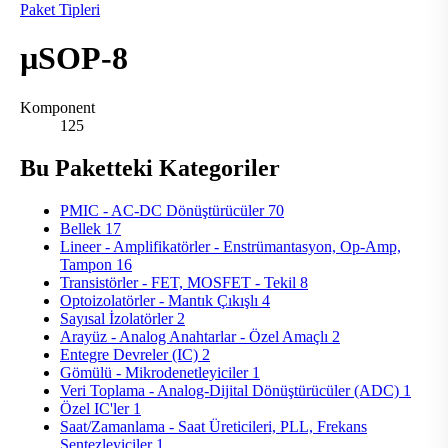
Paket Tipleri
µSOP-8
Komponent
125
Bu Paketteki Kategoriler
PMIC - AC-DC Dönüştürücüler
70
Bellek
17
Lineer - Amplifikatörler - Enstrümantasyon, Op-Amp,
Tampon
16
Transistörler - FET, MOSFET - Tekil
8
Optoizolatörler - Mantık Çıkışlı
4
Sayısal İzolatörler
2
Arayüz - Analog Anahtarlar - Özel Amaçlı
2
Entegre Devreler (IC)
2
Gömülü - Mikrodenetleyiciler
1
Veri Toplama - Analog-Dijital Dönüştürücüler (ADC)
1
Özel IC'ler
1
Saat/Zamanlama - Saat Üreticileri, PLL, Frekans
Sentezleyiciler
1