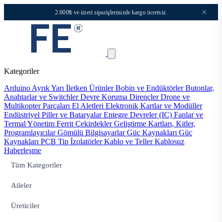
×
2.000₺ ve üzeri siparişlerinizde kargo ücretsiz.
Kategoriler
Arduino
Ayrık Yarı İletken Ürünler
Bobin ve Endüktörler
Butonlar,
Anahtarlar ve Switchler
Devre Koruma
Dirençler
Drone ve
Multikopter Parçaları
El Aletleri
Elektronik Kartlar ve Modüller
Endüstriyel Piller ve Bataryalar
Entegre Devreler (IC)
Fanlar ve
Termal Yönetim
Ferrit Çekirdekler
Geliştirme Kartları, Kitler,
Programlayıcılar
Gömülü Bilgisayarlar
Güç Kaynakları
Güç
Kaynakları PCB Tip
İzolatörler
Kablo ve Teller
Kablosuz
Haberleşme
Tüm Kategoriler
Aileler
Üreticiler