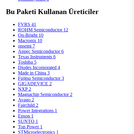
Bu Paketi Kullanan Üreticiler
FVRS
41
ROHM Semiconductor
12
On-Bright
10
Macronix
10
onsemi
7
Anpec Semiconductor
6
Texas Instruments
6
Toshiba
5
Diodes Incorporated
4
Made in China
3
Fujitsu Semiconductor
3
GIGADEVICE
2
NXP
2
Magnachip Semiconductor
2
Avago
2
Fairchild
2
Power Integrations
1
Epson
1
SUNTO
1
Top Power
1
STMicroelectronics
1