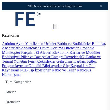
×
2.000₺ ve üzeri siparişlerinizde kargo ücretsiz.
Kategoriler
Arduino
Ayrık Yarı İletken Ürünler
Bobin ve Endüktörler
Butonlar,
Anahtarlar ve Switchler
Devre Koruma
Dirençler
Drone ve
Multikopter Parçaları
El Aletleri
Elektronik Kartlar ve Modüller
Endüstriyel Piller ve Bataryalar
Entegre Devreler (IC)
Fanlar ve
Termal Yönetim
Ferrit Çekirdekler
Geliştirme Kartları, Kitler,
Programlayıcılar
Gömülü Bilgisayarlar
Güç Kaynakları
Güç
Kaynakları PCB Tip
İzolatörler
Kablo ve Teller
Kablosuz
Haberleşme
Tüm Kategoriler
Aileler
Üreticiler