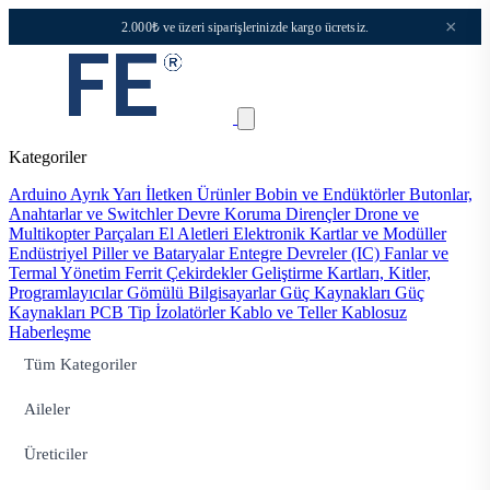
×
2.000₺ ve üzeri siparişlerinizde kargo ücretsiz.
Kategoriler
Arduino
Ayrık Yarı İletken Ürünler
Bobin ve Endüktörler
Butonlar,
Anahtarlar ve Switchler
Devre Koruma
Dirençler
Drone ve
Multikopter Parçaları
El Aletleri
Elektronik Kartlar ve Modüller
Endüstriyel Piller ve Bataryalar
Entegre Devreler (IC)
Fanlar ve
Termal Yönetim
Ferrit Çekirdekler
Geliştirme Kartları, Kitler,
Programlayıcılar
Gömülü Bilgisayarlar
Güç Kaynakları
Güç
Kaynakları PCB Tip
İzolatörler
Kablo ve Teller
Kablosuz
Haberleşme
Tüm Kategoriler
Aileler
Üreticiler