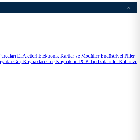
×
Parçaları
El Aletleri
Elektronik Kartlar ve Modüller
Endüstriyel Piller
ayarlar
Güç Kaynakları
Güç Kaynakları PCB Tip
İzolatörler
Kablo ve