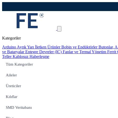
Kategoriler
Arduino
Ayrık Yarı İletken Ürünler
Bobin ve Endüktörler
Butonlar, A
ve Bataryalar
Entegre Devreler (IC)
Fanlar ve Termal Yönetim
Ferrit
Teller
Kablosuz Haberleşme
Tüm Kategoriler
Aileler
Üreticiler
Kılıflar
SMD Veritabanı