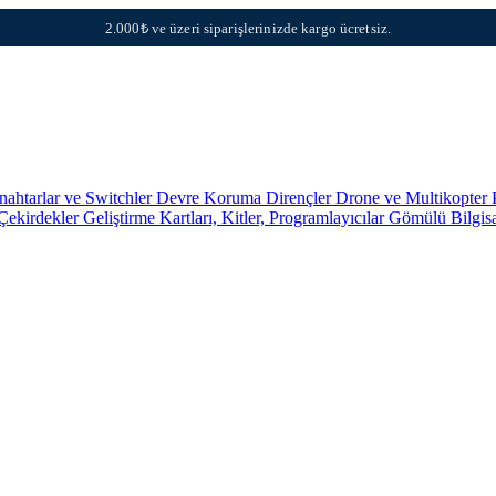
2.000₺ ve üzeri siparişlerinizde kargo ücretsiz.
nahtarlar ve Switchler
Devre Koruma
Dirençler
Drone ve Multikopter 
 Çekirdekler
Geliştirme Kartları, Kitler, Programlayıcılar
Gömülü Bilgis