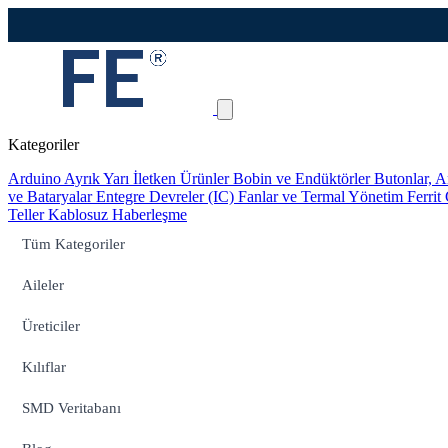
Kategoriler
Arduino
Ayrık Yarı İletken Ürünler
Bobin ve Endüktörler
Butonlar, A
ve Bataryalar
Entegre Devreler (IC)
Fanlar ve Termal Yönetim
Ferrit
Teller
Kablosuz Haberleşme
Tüm Kategoriler
Aileler
Üreticiler
Kılıflar
SMD Veritabanı