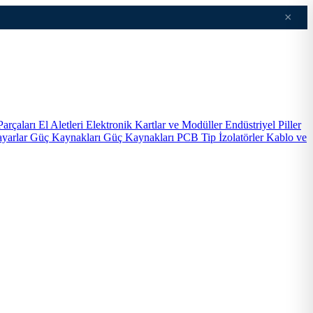
×
Parçaları
El Aletleri
Elektronik Kartlar ve Modüller
Endüstriyel Piller
ayarlar
Güç Kaynakları
Güç Kaynakları PCB Tip
İzolatörler
Kablo ve