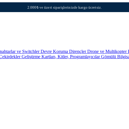
2.000₺ ve üzeri siparişlerinizde kargo ücretsiz.
nahtarlar ve Switchler
Devre Koruma
Dirençler
Drone ve Multikopter 
 Çekirdekler
Geliştirme Kartları, Kitler, Programlayıcılar
Gömülü Bilgis