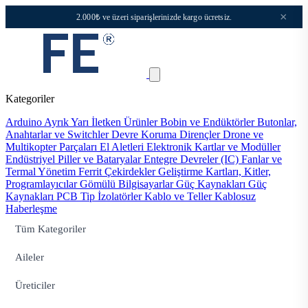
×
2.000₺ ve üzeri siparişlerinizde kargo ücretsiz.
Kategoriler
Arduino
Ayrık Yarı İletken Ürünler
Bobin ve Endüktörler
Butonlar,
Anahtarlar ve Switchler
Devre Koruma
Dirençler
Drone ve
Multikopter Parçaları
El Aletleri
Elektronik Kartlar ve Modüller
Endüstriyel Piller ve Bataryalar
Entegre Devreler (IC)
Fanlar ve
Termal Yönetim
Ferrit Çekirdekler
Geliştirme Kartları, Kitler,
Programlayıcılar
Gömülü Bilgisayarlar
Güç Kaynakları
Güç
Kaynakları PCB Tip
İzolatörler
Kablo ve Teller
Kablosuz
Haberleşme
Tüm Kategoriler
Aileler
Üreticiler