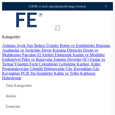
×
2.000₺ ve üzeri siparişlerinizde kargo ücretsiz.
Kategoriler
Arduino
Ayrık Yarı İletken Ürünler
Bobin ve Endüktörler
Butonlar,
Anahtarlar ve Switchler
Devre Koruma
Dirençler
Drone ve
Multikopter Parçaları
El Aletleri
Elektronik Kartlar ve Modüller
Endüstriyel Piller ve Bataryalar
Entegre Devreler (IC)
Fanlar ve
Termal Yönetim
Ferrit Çekirdekler
Geliştirme Kartları, Kitler,
Programlayıcılar
Gömülü Bilgisayarlar
Güç Kaynakları
Güç
Kaynakları PCB Tip
İzolatörler
Kablo ve Teller
Kablosuz
Haberleşme
Tüm Kategoriler
Aileler
Üreticiler