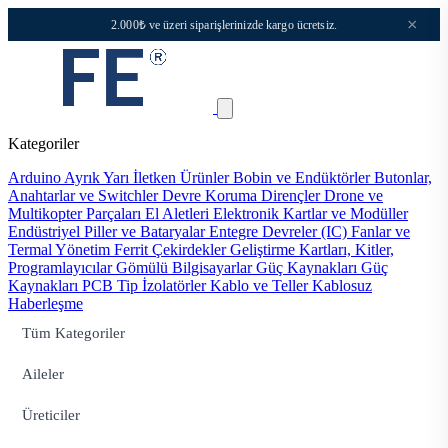
×
2.000₺ ve üzeri siparişlerinizde kargo ücretsiz.
Kategoriler
Arduino
Ayrık Yarı İletken Ürünler
Bobin ve Endüktörler
Butonlar,
Anahtarlar ve Switchler
Devre Koruma
Dirençler
Drone ve
Multikopter Parçaları
El Aletleri
Elektronik Kartlar ve Modüller
Endüstriyel Piller ve Bataryalar
Entegre Devreler (IC)
Fanlar ve
Termal Yönetim
Ferrit Çekirdekler
Geliştirme Kartları, Kitler,
Programlayıcılar
Gömülü Bilgisayarlar
Güç Kaynakları
Güç
Kaynakları PCB Tip
İzolatörler
Kablo ve Teller
Kablosuz
Haberleşme
Tüm Kategoriler
Aileler
Üreticiler