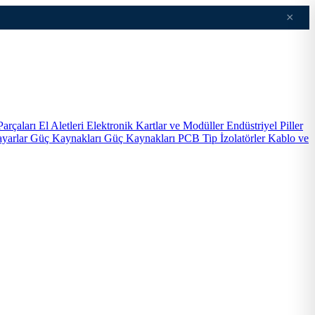
×
Parçaları
El Aletleri
Elektronik Kartlar ve Modüller
Endüstriyel Piller
ayarlar
Güç Kaynakları
Güç Kaynakları PCB Tip
İzolatörler
Kablo ve