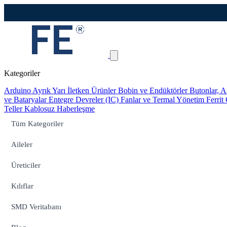
Kategoriler
Arduino
Ayrık Yarı İletken Ürünler
Bobin ve Endüktörler
Butonlar, A
ve Bataryalar
Entegre Devreler (IC)
Fanlar ve Termal Yönetim
Ferrit
Teller
Kablosuz Haberleşme
Tüm Kategoriler
Aileler
Üreticiler
Kılıflar
SMD Veritabanı