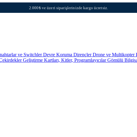
2.000₺ ve üzeri siparişlerinizde kargo ücretsiz.
nahtarlar ve Switchler
Devre Koruma
Dirençler
Drone ve Multikopter 
 Çekirdekler
Geliştirme Kartları, Kitler, Programlayıcılar
Gömülü Bilgis