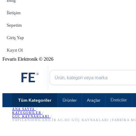
Blog
İletişim
Sepetim
Giriş Yap
Kayıt Ol
Fevaris Elektronik © 2026
Tüm Kategoriler
Ürünler
Araçlar
Üreticiler
ANA SAYFA
/
KATEGORILER
/
GÜÇ KAYNAKLARI
/
YAPILANDIRILABILIR AC-DC GÜÇ KAYNAKLARI (FABRIKA M